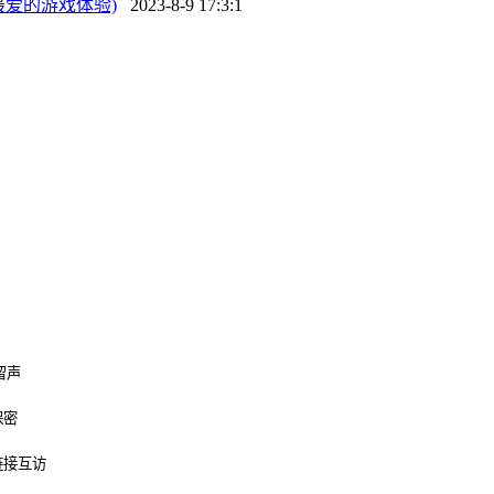
最爱的游戏体验)
2023-8-9 17:3:1
留声
保密
链接互访