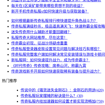
热血传奇法师多少级能学圣言术和暴牙术？求攻略解析
每天在1区采矿能带来哪些意想不到的收益？
新开手机传奇私服sf如何快速升级与获取装备？
如何根据最新传奇私服排行榜快速提升角色战斗力？
传奇私服满级秒杀，极品道具满天飞：快速称霸全服攻略
迷失传奇用什么辅助才能重回巅峰？
私服传奇大网站推荐，尽在这里！
传奇霸业初现，征战沙场疑虑重重
传奇私服登录器皮肤设置常见问题与解决技巧有哪些？
传奇私服完整客户端如何解决常见安装错误与游戏卡顿问
新私服网：如何快速提升战力，成为传奇霸主？
《时代传奇》传奇攻略：席卷山河，称霸九霄
传奇游戏新手开局如何快速获取稀有装备与提升战力？
热门推荐
传说中的《骚货迷失金刚石》：金刚石的用途(420)
传奇私服玩家摆摊的秘诀是什么？(30)
传奇私服内挂加速器如何设置才能实现流畅加(759)