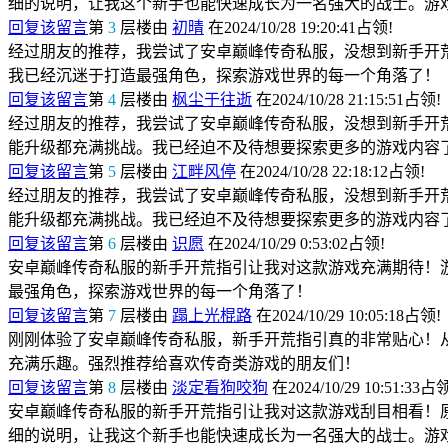
细的说明，让我这个新手也能快速成长为一名强大的战士。游
回复该留言
第
3
层楼由
初晴
在2024/10/28 19:20:41占领!
经过朋友的推荐，我尝试了安卓巅峰传奇私服，没想到新手开
我已经沉迷于打造最强角色，探索游戏世界的每一个角落了！
回复该留言
第
4
层楼由
枫尘于往逝
在2024/10/28 21:15:51占领!
经过朋友的推荐，我尝试了安卓巅峰传奇私服，没想到新手开
能升级都充满挑战。我已经迫不及待想要探索更多的游戏内容
回复该留言
第
5
层楼由
江畔风停
在2024/10/28 22:18:12占领!
经过朋友的推荐，我尝试了安卓巅峰传奇私服，没想到新手开
能升级都充满挑战。我已经迫不及待想要探索更多的游戏内容
回复该留言
第
6
层楼由
识愿
在2024/10/29 0:53:02占领!
安卓巅峰传奇私服的新手开荒指引让我对这款游戏充满期待！
最强角色，探索游戏世界的每一个角落了！
回复该留言
第
7
层楼由
蹋上光棍路
在2024/10/29 10:05:18占领!
刚刚体验了安卓巅峰传奇私服，新手开荒指引真的非常贴心！
充满乐趣。强烈推荐给喜欢传奇类游戏的朋友们！
回复该留言
第
8
层楼由
淡定看狗咬狗
在2024/10/29 10:51:33占
安卓巅峰传奇私服的新手开荒指引让我对这款游戏刮目相看！
细的说明，让我这个新手也能快速成长为一名强大的战士。游