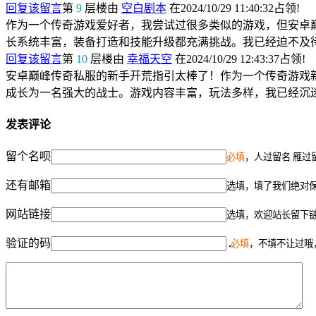
回复该留言
第
9
层楼由
空白剧本
在2024/10/29 11:40:32占领!
作为一个传奇游戏爱好者，我尝试过很多类似的游戏，但安卓
长系统丰富，装备打造和技能升级都充满挑战。我已经迫不及
回复该留言
第
10
层楼由
幸福天空
在2024/10/29 12:43:37占领!
安卓巅峰传奇私服的新手开荒指引太棒了！作为一个传奇游戏
成长为一名强大的战士。游戏内容丰富，玩法多样，我已经沉
发表评论
留个名呗
必填
，人过留名 雁过
还有邮箱
选填，填了我们绝对
网站链接
选填，欢迎站长留下
验证的码
必填
，不填不让过哦