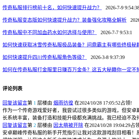
传奇私服排行榜前十名，如何快速提升战力？
2026-7-9 9:54:3
传奇私服变态版如何快速提升战力？装备强化攻略全解析
2026-
传奇私服中不同加血药水如何选择与使用？
2026-7-7 9:53:1
如何快速获取冰雪传奇私服极品装备？问鼎霸主有哪些终极秘
如何快速提升四川传奇私服角色等级？
2026-3-8 9:37:39
如何在传奇私服打金服里日赚百万金条？这五大秘籍你一定不
评论列表
回复该留言
第
1
层楼由
烟雨彷徨
在2024/10/28 17:05:52占领!
作为一个传奇游戏爱好者，我尝试过很多类似的游戏，但安卓
长系统丰富，装备打造和技能升级都充满挑战。我已经迫不及
回复该留言
第
2
层楼由
因太萌被开除
在2024/10/28 19:04:29占
安卓巅峰传奇私服的新手开荒指引让我对这款游戏刮目相看！