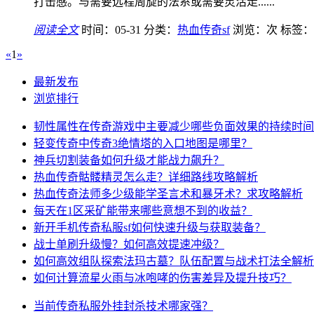
打击感。与需要远程周旋的法系或需要灵活走......
阅读全文
时间：05-31
分类：
热血传奇sf
浏览：
次
标签：
«
1
»
最新发布
浏览排行
韧性属性在传奇游戏中主要减少哪些负面效果的持续时间
轻变传奇中传奇3绝情塔的入口地图是哪里？
神兵切割装备如何升级才能战力飙升？
热血传奇骷髅精灵怎么走？详细路线攻略解析
热血传奇法师多少级能学圣言术和暴牙术？求攻略解析
每天在1区采矿能带来哪些意想不到的收益？
新开手机传奇私服sf如何快速升级与获取装备？
战士单刷升级慢？如何高效提速冲级？
如何高效组队探索法玛古墓？队伍配置与战术打法全解析
如何计算流星火雨与冰咆哮的伤害差异及提升技巧？
当前传奇私服外挂封杀技术哪家强？