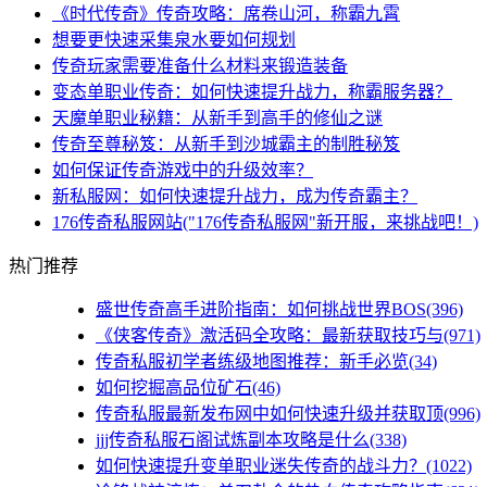
《时代传奇》传奇攻略：席卷山河，称霸九霄
想要更快速采集泉水要如何规划
传奇玩家需要准备什么材料来锻造装备
变态单职业传奇：如何快速提升战力，称霸服务器？
天魔单职业秘籍：从新手到高手的修仙之谜
传奇至尊秘笈：从新手到沙城霸主的制胜秘笈
如何保证传奇游戏中的升级效率？
新私服网：如何快速提升战力，成为传奇霸主？
176传奇私服网站("176传奇私服网"新开服，来挑战吧！)
热门推荐
盛世传奇高手进阶指南：如何挑战世界BOS(396)
《侠客传奇》激活码全攻略：最新获取技巧与(971)
传奇私服初学者练级地图推荐：新手必览(34)
如何挖掘高品位矿石(46)
传奇私服最新发布网中如何快速升级并获取顶(996)
jjj传奇私服石阁试炼副本攻略是什么(338)
如何快速提升变单职业迷失传奇的战斗力？(1022)