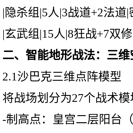
|隐杀组|5人|3战道+2法道
|玄武组|15人|8狂战+7
二、智能地形战法：三维
2.1沙巴克三维点阵模型
将战场划分为27个战术模
-制高点：皇宫二层阳台（坐标