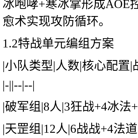
冰咆哮+寒冰掌形成AOE
愈术实现攻防循环。
1.2特战单元编组方案
|小队类型|人数|核心配置|
|-||--|--|
|破军组|8人|3狂战+4冰
|天罡组|12人|6战战+4