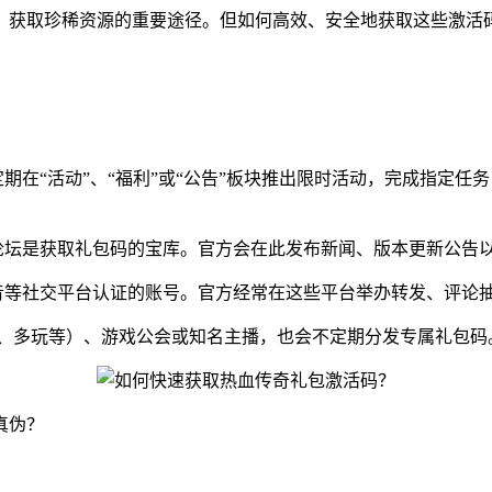
、获取珍稀资源的重要途径。但如何高效、安全地获取这些激活
期在“活动”、“福利”或“公告”板块推出限时活动，完成指定
、论坛是获取礼包码的宝库。官方会在此发布新闻、版本更新公告
抖音等社交平台认证的账号。官方经常在这些平台举办转发、评论
173、多玩等）、游戏公会或知名主播，也会不定期分发专属礼包
真伪？
：