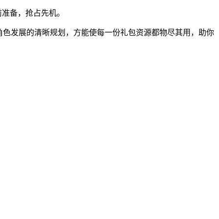
前准备，抢占先机。
角色发展的清晰规划，方能使每一份礼包资源都物尽其用，助你