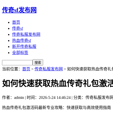
传奇sf发布网
首页
传奇sf
传奇私服发布网
热血传奇sf
新开传奇私服
全部标签
当前位置：
首页
>
传奇私服发布网
> 如何快速获取热血传奇礼
如何快速获取热血传奇礼包激
作者：admin | 时间：2026-5-24 14:46:24 | 分类：传奇私服发布
热血传奇礼包激活码最新专业攻略：快速获取与高效使用指南