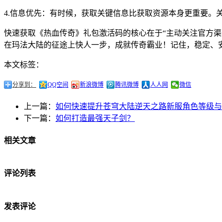
4.信息优先：有时候，获取关键信息比获取资源本身更重要。
快速获取《热血传奇》礼包激活码的核心在于“主动关注官方
在玛法大陆的征途上快人一步，成就传奇霸业！记住，稳定、安
本文标签：
分享到：
QQ空间
新浪微博
腾讯微博
人人网
微信
上一篇：
如何快速提升苍穹大陆逆天之路新服角色等级与
下一篇：
如何打造最强天子剑？
相关文章
评论列表
发表评论