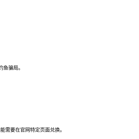
钓鱼骗局。
本可能需要在官网特定页面兑换。