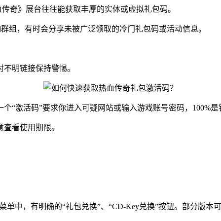
《热血传奇》展台往往能获取丰厚的实体或虚拟礼包码。
ord群组，有时会分享未被广泛领取的冷门礼包码或活动信息。
对不明链接保持警惕。
个“激活码”要求你进入可疑网站或输入游戏账号密码，100%是
意查看使用期限。
？
”菜单中，有明确的“礼包兑换”、“CD-Key兑换”按钮。部分版