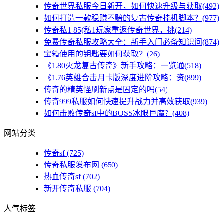
传奇世界私服今日新开，如何快速升级与获取(492)
如何打造一款稳赚不赔的复古传奇挂机脚本？(977)
传奇私1 85(私1玩家重返传奇世界，挑(214)
免费传奇私服攻略大全：新手入门必备知识问(874)
宝箱使用的钥匙要如何获取？(26)
《1.80火龙复古传奇》新手攻略：一览通(518)
《1.76英雄合击月卡版深度进阶攻略：资(899)
传奇的精英怪刷新点是固定的吗(54)
传奇999私服如何快速提升战力并高效获取(939)
如何击败传奇sf中的BOSS冰眼巨魔？(408)
网站分类
传奇sf
(725)
传奇私服发布网
(650)
热血传奇sf
(702)
新开传奇私服
(704)
人气标签