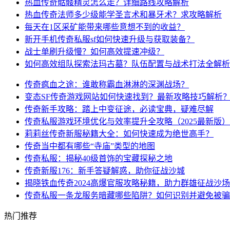
热血传奇骷髅精灵怎么走？详细路线攻略解析
热血传奇法师多少级能学圣言术和暴牙术？求攻略解析
每天在1区采矿能带来哪些意想不到的收益？
新开手机传奇私服sf如何快速升级与获取装备？
战士单刷升级慢？如何高效提速冲级？
如何高效组队探索法玛古墓？队伍配置与战术打法全解析
传奇疯血之途：谁敢称霸血淋淋的深渊战场？
变态SF传奇游戏网站如何快速找到？最新攻略技巧解析
传奇新手攻略：踏上中变征途，必读宝典，疑难尽解
传奇私服游戏环境优化与效率提升全攻略（2025最新版）
莉莉丝传奇新服秘籍大全：如何快速成为绝世高手？
传奇当中都有哪些“寺庙”类型的地图
传奇私服：揭秘40级首饰的宝藏探秘之地
传奇新服176：新手答疑解惑，助你征战沙城
揭晓铁血传奇2024高爆官服攻略秘籍，助力群雄征战沙场
传奇私服一条龙服务暗藏哪些陷阱？如何识别并避免被骗
热门推荐