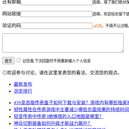
还有邮箱
选填，填了我们绝对
网站链接
选填，欢迎站长留下
验证的码
必填
，不填不让过哦
记住我,下次回复时不用重新输入个人信息
◎欢迎参与讨论，请在这里发表您的看法、交流您的观点。
最新发布
浏览排行
iOS变态版传奇盒子如何下载与安装？游戏内有哪些独家
韧性属性在传奇游戏中主要减少哪些负面效果的持续时间
轻变传奇中传奇3绝情塔的入口地图是哪里？
神兵切割装备如何升级才能战力飙升？