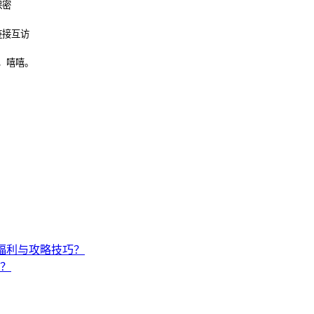
保密
链接互访
，嘻嘻。
福利与攻略技巧？
？