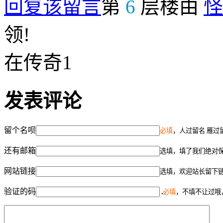
回复该留言
第
6
层楼由
怪
领!
在传奇1
发表评论
留个名呗
必填
，人过留名 雁过
还有邮箱
选填，填了我们绝对
网站链接
选填，欢迎站长留下
验证的码
必填
，不填不让过哦