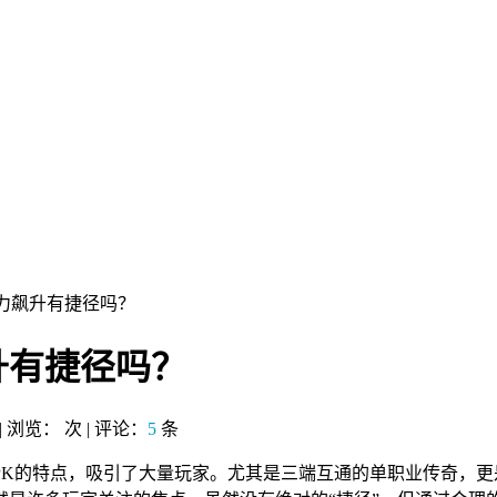
力飙升有捷径吗？
升有捷径吗？
 | 浏览：
次 | 评论：
5
条
PK的特点，吸引了大量玩家。尤其是三端互通的单职业传奇，