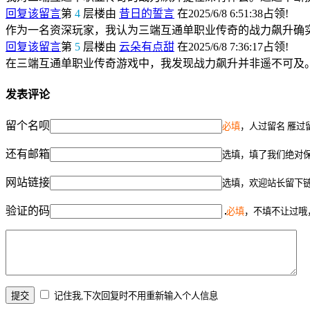
回复该留言
第
4
层楼由
昔日的誓言
在2025/6/8 6:51:38占领!
作为一名资深玩家，我认为三端互通单职业传奇的战力飙升确
回复该留言
第
5
层楼由
云朵有点甜
在2025/6/8 7:36:17占领!
在三端互通单职业传奇游戏中，我发现战力飙升并非遥不可及
发表评论
留个名呗
必填
，人过留名 雁过
还有邮箱
选填，填了我们绝对
网站链接
选填，欢迎站长留下
验证的码
必填
，不填不让过哦
记住我,下次回复时不用重新输入个人信息