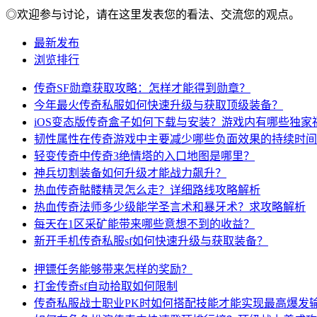
◎欢迎参与讨论，请在这里发表您的看法、交流您的观点。
最新发布
浏览排行
传奇SF勋章获取攻略：怎样才能得到勋章？
今年最火传奇私服如何快速升级与获取顶级装备？
iOS变态版传奇盒子如何下载与安装？游戏内有哪些独家
韧性属性在传奇游戏中主要减少哪些负面效果的持续时间
轻变传奇中传奇3绝情塔的入口地图是哪里？
神兵切割装备如何升级才能战力飙升？
热血传奇骷髅精灵怎么走？详细路线攻略解析
热血传奇法师多少级能学圣言术和暴牙术？求攻略解析
每天在1区采矿能带来哪些意想不到的收益？
新开手机传奇私服sf如何快速升级与获取装备？
押镖任务能够带来怎样的奖励？
打金传奇sf自动拾取如何限制
传奇私服战士职业PK时如何搭配技能才能实现最高爆发