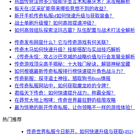
热血传奇法师多少级能学圣言术和暴牙术？求攻略解析
每天在1区采矿能带来哪些意想不到的收益？
新开手机传奇私服sf如何快速升级与获取装备？
战士单刷升级慢？如何高效提速冲级？
如何高效组队探索法玛古墓？队伍配置与战术打法全解析
传奇发布网是什么？它与传奇游戏有何关联？
传奇木马如何快速升级？技能搭配与实战技巧解析
《传奇永恒：攻占沙巴克城的战略价值与行会发展全解析
传奇游戏顶尖高手揭秘：十大独门秘诀，解锁神秘宝藏
如何根据最新传奇私服排行榜快速提升角色战斗力？
传奇新服：探寻道士神技，猎取狗书Boss情报
在传奇私服网站中，如何获取魔龙岭的令牌？
君临天下传奇：如何快速提升战力，称霸全服？
在莽荒大地上咆哮：传奇世界最狂野的极限攻略
最为惊艳的新开传奇私服，让你领略不一样的游戏体验！
热门推荐
传奇世界私服今日新开，如何快速升级与获取(492)