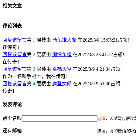
相关文章
评论列表
回复该留言
第
1
层楼由
骑龟撵大象
在2025/3/8 15:05:21占领!
在传奇1
回复该留言
第
2
层楼由
痴情纠缠
在2025/3/8 23:41:22占领!
在传奇1
回复该留言
第
3
层楼由
幸福天空
在2025/3/9 4:21:04占领!
作为一名新手战士，我在传奇1
回复该留言
第
4
层楼由
魔登女郎
在2025/3/9 9:51:30占领!
传奇1
发表评论
留个名呗
必填
，人过留名 雁过
还有邮箱
选填，填了我们绝对