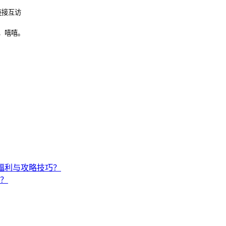
链接互访
，嘻嘻。
福利与攻略技巧？
？