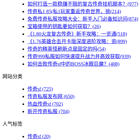
如何打造一款稳赚不赔的复古传奇挂机脚本？(977)
传奇私1 85(私1玩家重返传奇世界，挑(214)
免费传奇私服攻略大全：新手入门必备知识问(874)
宝箱使用的钥匙要如何获取？(26)
《1.80火龙复古传奇》新手攻略：一览通(518)
《1.76英雄合击月卡版深度进阶攻略：资(899)
传奇的精英怪刷新点是固定的吗(54)
传奇999私服如何快速提升战力并高效获取(939)
如何击败传奇sf中的BOSS冰眼巨魔？(408)
网站分类
传奇sf
(725)
传奇私服发布网
(650)
热血传奇sf
(702)
新开传奇私服
(704)
人气标签
传奇sf
(20)