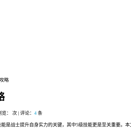
习攻略
略
 浏览：
次 | 评论：
4
条
而技能是战士提升自身实力的关键，其中5级技能更是至关重要。