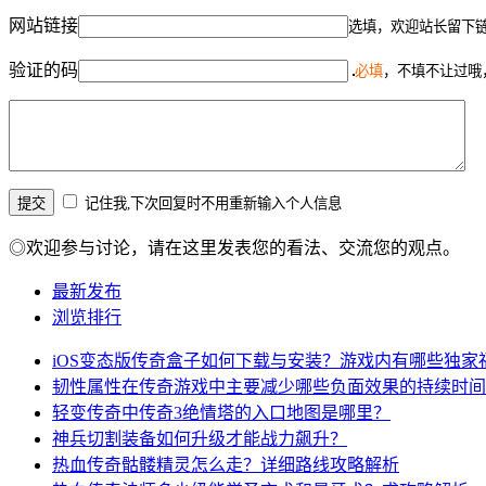
网站链接
选填，欢迎站长留下
验证的码
必填
，不填不让过哦
记住我,下次回复时不用重新输入个人信息
◎欢迎参与讨论，请在这里发表您的看法、交流您的观点。
最新发布
浏览排行
iOS变态版传奇盒子如何下载与安装？游戏内有哪些独家
韧性属性在传奇游戏中主要减少哪些负面效果的持续时间
轻变传奇中传奇3绝情塔的入口地图是哪里？
神兵切割装备如何升级才能战力飙升？
热血传奇骷髅精灵怎么走？详细路线攻略解析