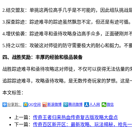
2.结交盟友：单挑这两位高手几乎是不可能的，因此组队挑战
3.探查踪迹：踪迹难寻的踪迹虽然飘忽不定，但还是有迹可循
4.埋伏偷袭：踪迹难寻和亟待攻略身边高手众多，正面硬刚并
5.持之以恒：攻破这对师徒的防守需要极大的耐心和毅力。不
四、战胜奖励：丰厚的经验和极品装备
战胜踪迹难寻和亟待攻略这对师徒，不仅可以获得无法估量的
追踪踪迹难寻，攻略亟待攻略，是无数传奇玩家的梦想。这是
本文标签：
分享到：
QQ空间
新浪微博
腾讯微博
人人网
微信
上一篇：
传奇王者归来热血传奇复古版攻略大盘点
下一篇：
传奇百区新开区：最新攻略、玩法揭秘，抢先一