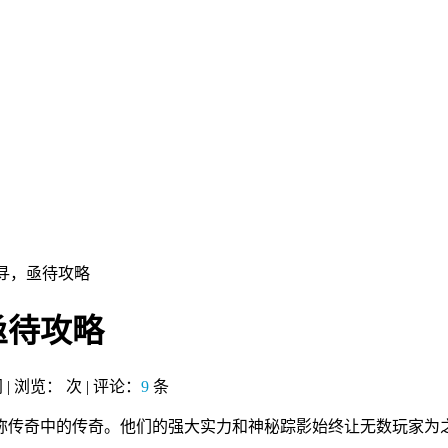
寻，亟待攻略
亟待攻略
网 | 浏览：
次 | 评论：
9
条
称传奇中的传奇。他们的强大实力和神秘踪影始终让无数玩家为