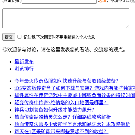
验证的码
必填
，不填不让过哦
记住我,下次回复时不用重新输入个人信息
◎欢迎参与讨论，请在这里发表您的看法、交流您的观点。
最新发布
浏览排行
今年最火传奇私服如何快速升级与获取顶级装备？
iOS变态版传奇盒子如何下载与安装？游戏内有哪些独家
韧性属性在传奇游戏中主要减少哪些负面效果的持续时间
轻变传奇中传奇3绝情塔的入口地图是哪里？
神兵切割装备如何升级才能战力飙升？
热血传奇骷髅精灵怎么走？详细路线攻略解析
热血传奇法师多少级能学圣言术和暴牙术？求攻略解析
每天在1区采矿能带来哪些意想不到的收益？