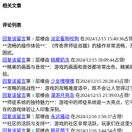
相关文章
评论列表
回复该留言
第
1
层楼由
淡定看狗咬狗
在2024/12/15 15:40:36占
**流畅的操作体验**：《传奇界师徒双雄》的操作非常流畅
困扰。
回复该留言
第
2
层楼由
桃椰奶冻
在2024/12/15 18:09:44占领!
**精美的画面与音效**：游戏的画面和音效都非常出色，精
验。
回复该留言
第
3
层楼由
少女嘿嘿嘿
在2024/12/15 20:28:43占领!
**攻略的挑战性**：游戏的攻略难度适中，既不会让人觉得
回复该留言
第
4
层楼由
漫游月亮岛
在2024/12/15 21:39:03占领!
**师徒系统的独特魅力**：游戏中的师徒系统是一大亮点，
存的游戏体验让人印象深刻。
回复该留言
第
5
层楼由
永远骚动
在2024/12/16 1:50:37占领!
**社区的活跃与支持**：游戏的社区非常活跃，玩家们在这
回复该留言
第
6
层楼由
醉花荫下
在2024/12/16 3:44:54占领!