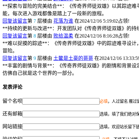
**探索与冒险的完美结合**：《传奇界师徒双雄》以其踪迹
能，每次进入游戏都像是踏上了一段新的旅程。
回复该留言
第
7
层楼由
花落为谁
在2024/12/16 5:19:02占领!
**持续的更新与改进**：开发团队对《传奇界师徒双雄》的
回复该留言
第
8
层楼由
败给温柔
在2024/12/16 8:16:28占领!
**难以捉摸的踪迹**：《传奇界师徒双雄》中的踪迹难寻设
冒险。
回复该留言
第
9
层楼由
土鳖是土豪的哥哥
在2024/12/16 13:33:
**丰富的剧情与背景**：《传奇界师徒双雄》的剧情和背景
仿佛自己就是这个世界的一部分。
发表评论
留个名呗
必填
，人过留名 雁过
还有邮箱
选填，填了我们绝对
网站链接
选填，欢迎站长留下