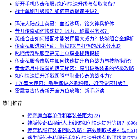
新开手机传奇私服sf如何快速升级与获取装备？
战士单刷升级慢？如何高效提速冲级？
玛法大陆战士英豪：血战沙场，铭文神兵护体
昔开传奇如何快速提升战力，称霸服务器？
英雄合击如何搭配才能发挥最大威力？技能组合全解析
传奇私服进阶指南：解锁PK与打怪的战术分水岭
叱咤传奇私服至高无上单职业秘籍揭秘
传奇私服合击版中如何快速提升角色战力与技能搭配？
黄金赤月中埋藏的惊天秘密：爆出极品装备的终极攻略
如何快速提升杀戮图腾单职业传奇的战斗力？
1.76盛大传奇：新手练级必备秘籍，如何快速升级？
雷霆复古传奇新开全方位攻略：新手必读
热门推荐
传奇魔血套单件和套装差距大(22)
韩版传奇私服新人上线该如何快速提升等级？(896)
传奇私服打装备回收攻略：高效刷取极品神装(561)
迷失版传奇私服新手如何快速升级获取顶级装(753)