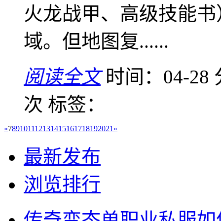
火龙战甲、高级技能书
域。但地图复......
阅读全文
时间：04-28
次
标签：
«
7
8
9
10
11
12
13
14
15
16
17
18
19
20
21
»
最新发布
浏览排行
传奇变态单职业私服如