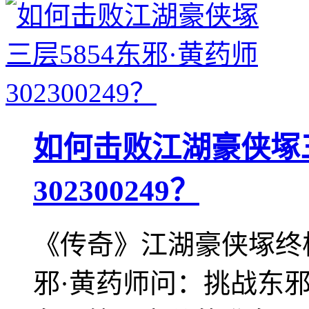
如何击败江湖豪侠塚三
302300249？
《传奇》江湖豪侠塚终
邪·黄药师问：挑战东