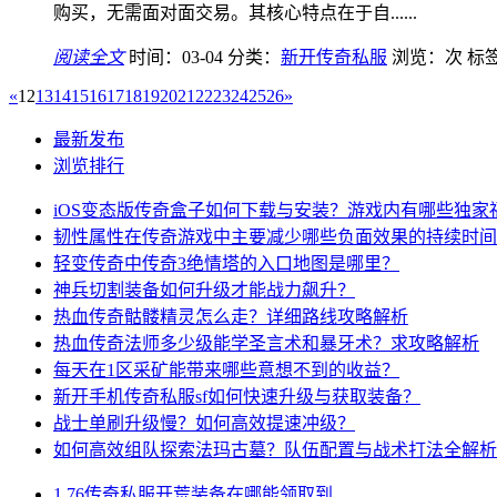
购买，无需面对面交易。其核心特点在于自......
阅读全文
时间：03-04
分类：
新开传奇私服
浏览：
次
标
«
12
13
14
15
16
17
18
19
20
21
22
23
24
25
26
»
最新发布
浏览排行
iOS变态版传奇盒子如何下载与安装？游戏内有哪些独家
韧性属性在传奇游戏中主要减少哪些负面效果的持续时间
轻变传奇中传奇3绝情塔的入口地图是哪里？
神兵切割装备如何升级才能战力飙升？
热血传奇骷髅精灵怎么走？详细路线攻略解析
热血传奇法师多少级能学圣言术和暴牙术？求攻略解析
每天在1区采矿能带来哪些意想不到的收益？
新开手机传奇私服sf如何快速升级与获取装备？
战士单刷升级慢？如何高效提速冲级？
如何高效组队探索法玛古墓？队伍配置与战术打法全解析
1.76传奇私服开荒装备在哪能领取到