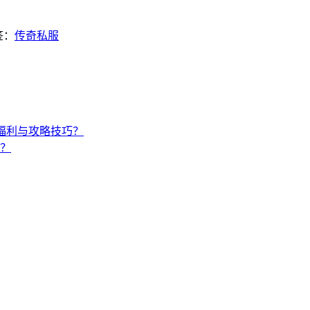
签：
传奇私服
福利与攻略技巧？
？