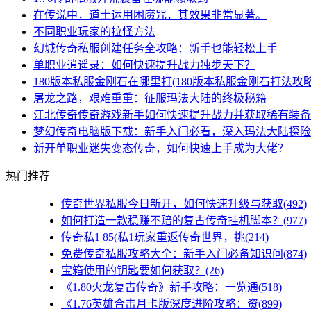
在传说中，道士运用困魔咒，其效果非常显著。
不同职业玩家的拉怪方法
幻城传奇私服创建任务全攻略：新手也能轻松上手
单职业逍遥录：如何快速提升战力独步天下？
180版本私服金刚石在哪里打(180版本私服金刚石打法攻略
屠龙之路，艰难重重：征服玛法大陆的终极秘籍
江北传奇传奇游戏新手如何快速提升战力并获取稀有装备
梦幻传奇电脑版下载：新手入门必看，深入玛法大陆探险
新开单职业迷失变态传奇，如何快速上手成为大佬？
热门推荐
传奇世界私服今日新开，如何快速升级与获取(492)
如何打造一款稳赚不赔的复古传奇挂机脚本？(977)
传奇私1 85(私1玩家重返传奇世界，挑(214)
免费传奇私服攻略大全：新手入门必备知识问(874)
宝箱使用的钥匙要如何获取？(26)
《1.80火龙复古传奇》新手攻略：一览通(518)
《1.76英雄合击月卡版深度进阶攻略：资(899)