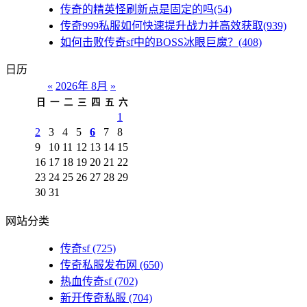
传奇的精英怪刷新点是固定的吗(54)
传奇999私服如何快速提升战力并高效获取(939)
如何击败传奇sf中的BOSS冰眼巨魔？(408)
日历
«
2026年 8月
»
日
一
二
三
四
五
六
1
2
3
4
5
6
7
8
9
10
11
12
13
14
15
16
17
18
19
20
21
22
23
24
25
26
27
28
29
30
31
网站分类
传奇sf
(725)
传奇私服发布网
(650)
热血传奇sf
(702)
新开传奇私服
(704)