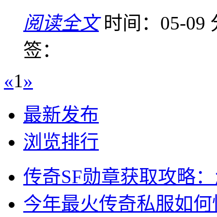
阅读全文
时间：05-09
签：
«
1
»
最新发布
浏览排行
传奇SF勋章获取攻略
今年最火传奇私服如何