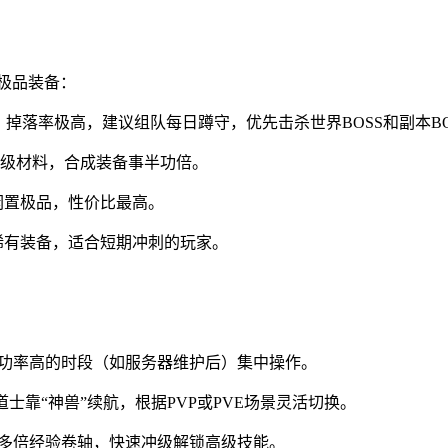
极品装备：
龙）掉落率极高，建议组队每日蹲守，优先击杀世界BOSS和副本BO
掉高级材料，合成装备事半功倍。
闲置极品，性价比最高。
稀有装备，适合短期冲刺的玩家。
成功率高的时段（如服务器维护后）集中操作。
道士靠“神兽”续航，根据PVP或PVE场景灵活切换。
配多倍经验卷轴，快速冲级解锁高级技能。