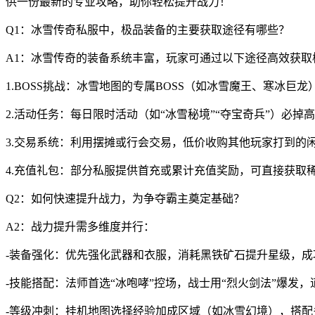
供一份最新的专业攻略，助你轻松提升战力！
Q1：冰雪传奇私服中，极品装备的主要获取途径有哪些？
A1：冰雪传奇的装备系统丰富，玩家可通过以下途径高效获取
1.BOSS挑战：冰雪地图的专属BOSS（如冰雪魔王、寒冰巨
2.活动任务：每日限时活动（如“冰雪秘境”“夺宝奇兵”）必
3.交易系统：利用摆摊或行会交易，低价收购其他玩家打到的
4.充值礼包：部分私服提供首充或累计充值奖励，可直接获取
Q2：如何快速提升战力，为争夺霸主奠定基础？
A2：战力提升需多维度并行：
-装备强化：优先强化武器和衣服，消耗黑铁矿石提升星级，
-技能搭配：法师首选“冰咆哮”控场，战士用“烈火剑法”爆发，
-等级冲刺：挂机地图选择经验加成区域（如冰雪幻境），搭