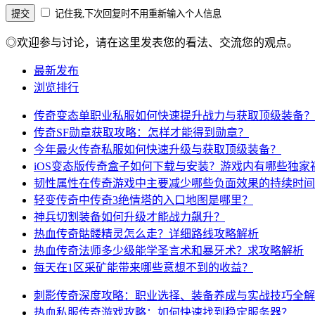
记住我,下次回复时不用重新输入个人信息
◎欢迎参与讨论，请在这里发表您的看法、交流您的观点。
最新发布
浏览排行
传奇变态单职业私服如何快速提升战力与获取顶级装备？
传奇SF勋章获取攻略：怎样才能得到勋章？
今年最火传奇私服如何快速升级与获取顶级装备？
iOS变态版传奇盒子如何下载与安装？游戏内有哪些独家
韧性属性在传奇游戏中主要减少哪些负面效果的持续时间
轻变传奇中传奇3绝情塔的入口地图是哪里？
神兵切割装备如何升级才能战力飙升？
热血传奇骷髅精灵怎么走？详细路线攻略解析
热血传奇法师多少级能学圣言术和暴牙术？求攻略解析
每天在1区采矿能带来哪些意想不到的收益？
刺影传奇深度攻略：职业选择、装备养成与实战技巧全解
热血私服传奇游戏攻略：如何快速找到稳定服务器？