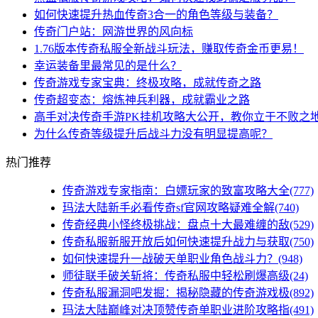
如何快速提升热血传奇3合一的角色等级与装备？
传奇门户站：网游世界的风向标
1.76版本传奇私服全新战斗玩法，赚取传奇金币更易！
幸运装备里最常见的是什么？
传奇游戏专家宝典：终极攻略，成就传奇之路
传奇超变态：熔炼神兵利器，成就霸业之路
高手对决传奇手游PK挂机攻略大公开，教你立于不败之
为什么传奇等级提升后战斗力没有明显提高呢？
热门推荐
传奇游戏专家指南：白嫖玩家的致富攻略大全(777)
玛法大陆新手必看传奇sf官网攻略疑难全解(740)
传奇经典小怪终极挑战：盘点十大最难缠的敌(529)
传奇私服新服开放后如何快速提升战力与获取(750)
如何快速提升一战破天单职业角色战斗力？(948)
师徒联手破关斩将：传奇私服中轻松刷爆高级(24)
传奇私服漏洞吧发掘：揭秘隐藏的传奇游戏极(892)
玛法大陆巅峰对决顶赞传奇单职业进阶攻略指(491)