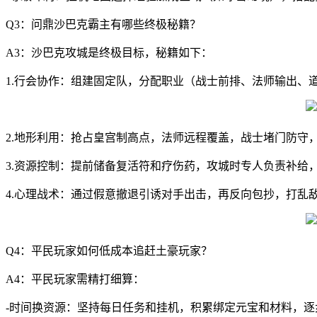
Q3：问鼎沙巴克霸主有哪些终极秘籍？
A3：沙巴克攻城是终极目标，秘籍如下：
1.行会协作：组建固定队，分配职业（战士前排、法师输出、
2.地形利用：抢占皇宫制高点，法师远程覆盖，战士堵门防守
3.资源控制：提前储备复活符和疗伤药，攻城时专人负责补给
4.心理战术：通过假意撤退引诱对手出击，再反向包抄，打乱
Q4：平民玩家如何低成本追赶土豪玩家？
A4：平民玩家需精打细算：
-时间换资源：坚持每日任务和挂机，积累绑定元宝和材料，逐