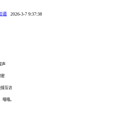
知道
2026-3-7 9:37:38
留声
保密
链接互访
，嘻嘻。