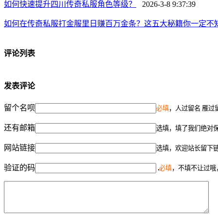
如何快速提升四川传奇私服角色等级？
2026-3-8 9:37:39
如何在传奇私服打金服里日赚百万金条？这五大秘籍你一定不
评论列表
发表评论
留个名呗
必填
，人过留名 雁过
还有邮箱
选填，填了我们绝对
网站链接
选填，欢迎站长留下
验证的码
必填
，不填不让过哦