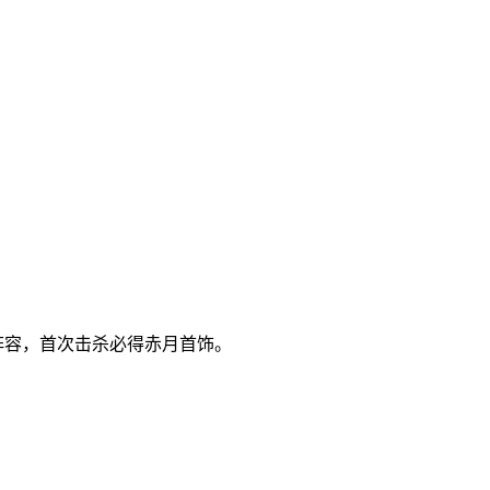
准阵容，首次击杀必得赤月首饰。