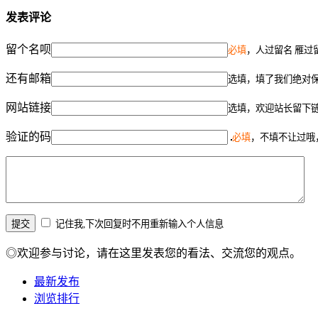
发表评论
留个名呗
必填
，人过留名 雁过
还有邮箱
选填，填了我们绝对
网站链接
选填，欢迎站长留下
验证的码
必填
，不填不让过哦
记住我,下次回复时不用重新输入个人信息
◎欢迎参与讨论，请在这里发表您的看法、交流您的观点。
最新发布
浏览排行