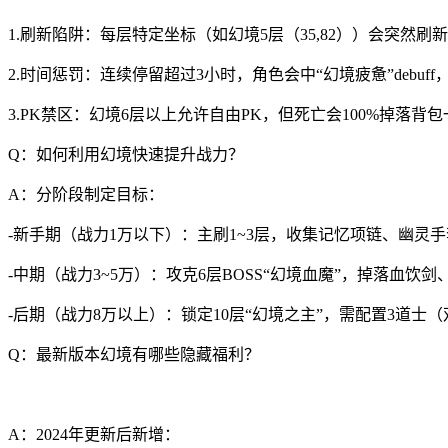
1.刷新陷阱：每层特定坐标（如幻境5层（35,82））会突然
2.时间惩罚：连续停留超过3小时，角色会中“幻境疲惫”debuf
3.PK禁区：幻境6层以上允许自由PK，但死亡会100%掉落
Q：如何利用幻境快速提升战力？
A：分阶段制定目标：
-新手期（战力1万以下）：主刷1~3层，收集记忆项链、幽灵手
-中期（战力3~5万）：攻克6层BOSS“幻境血魔”，掉落血饮
-后期（战力8万以上）：锁定10层“幻境之主”，需配置3道
Q：最新版本幻境有哪些隐藏福利？
A：2024年更新后新增：