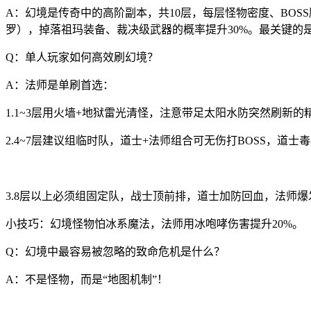
A：幻境是传奇中的高阶副本，共10层，每层怪物密度、BOS
罗），掉落祖玛装备、裁决级武器的概率提升30%。最关键的是
Q：单人玩家如何高效刷幻境？
A：法师是单刷首选：
1.1~3层用火墙+地狱雷光清怪，注意带足太阳水防突然刷新的
2.4~7层建议组临时队，道士+法师组合可无伤打BOSS，道
3.8层以上必须组固定队，战士顶前排，道士加防回血，法师爆
小技巧：幻境怪物怕冰系魔法，法师用冰咆哮伤害提升20%。
Q：幻境中最容易被忽略的致命危机是什么？
A：不是怪物，而是“地图机制”！