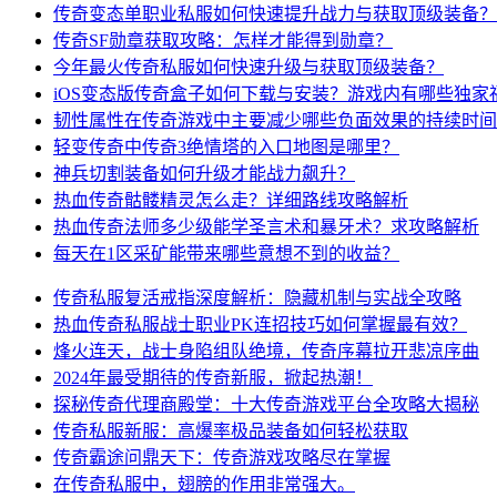
传奇变态单职业私服如何快速提升战力与获取顶级装备？
传奇SF勋章获取攻略：怎样才能得到勋章？
今年最火传奇私服如何快速升级与获取顶级装备？
iOS变态版传奇盒子如何下载与安装？游戏内有哪些独家
韧性属性在传奇游戏中主要减少哪些负面效果的持续时间
轻变传奇中传奇3绝情塔的入口地图是哪里？
神兵切割装备如何升级才能战力飙升？
热血传奇骷髅精灵怎么走？详细路线攻略解析
热血传奇法师多少级能学圣言术和暴牙术？求攻略解析
每天在1区采矿能带来哪些意想不到的收益？
传奇私服复活戒指深度解析：隐藏机制与实战全攻略
热血传奇私服战士职业PK连招技巧如何掌握最有效？
烽火连天，战士身陷组队绝境，传奇序幕拉开悲凉序曲
2024年最受期待的传奇新服，掀起热潮！
探秘传奇代理商殿堂：十大传奇游戏平台全攻略大揭秘
传奇私服新服：高爆率极品装备如何轻松获取
传奇霸途问鼎天下：传奇游戏攻略尽在掌握
在传奇私服中，翅膀的作用非常强大。