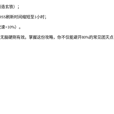
锻造玄铁）；
，且BOSS刷新时间缩短至1小时；
速+10%）。
无脑硬刚有效。掌握这份攻略，你不仅能避开80%的常见团灭点