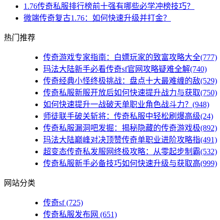
1.76传奇私服排行榜前十强有哪些必学冲榜技巧？
微端传奇复古1.76：如何快速升级并打金？
热门推荐
传奇游戏专家指南：白嫖玩家的致富攻略大全(777)
玛法大陆新手必看传奇sf官网攻略疑难全解(740)
传奇经典小怪终极挑战：盘点十大最难缠的敌(529)
传奇私服新服开放后如何快速提升战力与获取(750)
如何快速提升一战破天单职业角色战斗力？(948)
师徒联手破关斩将：传奇私服中轻松刷爆高级(24)
传奇私服漏洞吧发掘：揭秘隐藏的传奇游戏极(892)
玛法大陆巅峰对决顶赞传奇单职业进阶攻略指(491)
超变态传奇私发服网终极攻略：从零起步制霸(532)
传奇私服新手必备技巧如何快速升级与获取高(999)
网站分类
传奇sf
(725)
传奇私服发布网
(651)