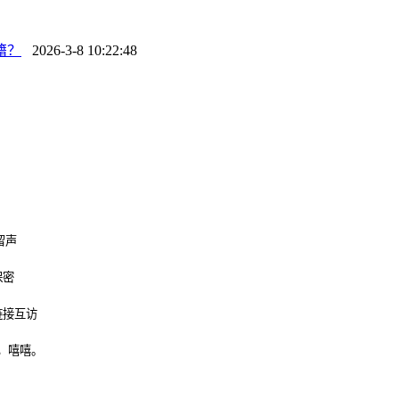
籍？
2026-3-8 10:22:48
留声
保密
链接互访
，嘻嘻。