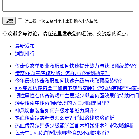
记住我,下次回复时不用重新输入个人信息
◎欢迎参与讨论，请在这里发表您的看法、交流您的观点。
最新发布
浏览排行
传奇变态单职业私服如何快速提升战力与获取顶级装备？
传奇SF勋章获取攻略：怎样才能得到勋章？
今年最火传奇私服如何快速升级与获取顶级装备？
iOS变态版传奇盒子如何下载与安装？游戏内有哪些独家
韧性属性在传奇游戏中主要减少哪些负面效果的持续时间
轻变传奇中传奇3绝情塔的入口地图是哪里？
神兵切割装备如何升级才能战力飙升？
热血传奇骷髅精灵怎么走？详细路线攻略解析
热血传奇法师多少级能学圣言术和暴牙术？求攻略解析
每天在1区采矿能带来哪些意想不到的收益？