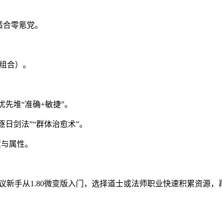
适合零氪党。
雄组合）。
优先堆“准确+敏捷”。
日剑法”“群体治愈术”。
度与属性。
议新手从1.80微变版入门，选择道士或法师职业快速积累资源