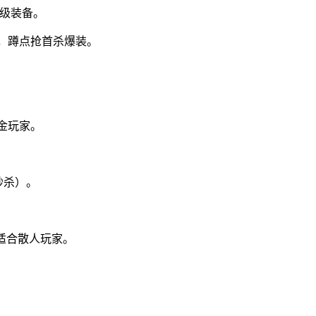
顶级装备。
时间，蹲点抢首杀爆装。
金玩家。
秒杀）。
，适合散人玩家。