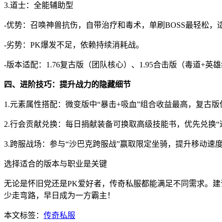
3.道士：全能辅助型
-优势：召唤神兽抗伤，自带治疗和毒术，单刷BOSS最轻松，
-劣势：PK爆发不足，依赖持续消耗战。
-版本适配：1.76复古版（团队核心）、1.95合击版（毒道+英
四、进阶技巧：提升战力的隐藏细节
1.元素属性搭配：微变版中“暴击+吸血”组合收益最高，复古版
2.行会贡献兑换：每日捐献装备可换取高级技能书，优先兑换“逐
3.跨服战场：参与“沙巴克跨服战”赢取限定坐骑，提升移动速
选择适合的版本与职业是关键
无论是怀旧党还是PK爱好者，传奇私服都能满足不同需求。建
少走弯路，早日成为一方霸主！
本文标签：
传奇私服