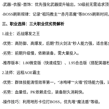
-武器>衣服>首饰：优先强化武器提升输出，50级前无需追求
-BOSS刷新规律：记录“祖玛教主”“赤月恶魔”等BOSS刷新
三、职业选择：三大职业优劣势解析
1.战士：近战爆发之王
-优势：高防御、高爆发，后期“烈火剑法”秒人能力强，适合氪
-劣势：前期升级慢，依赖装备，需大量投入。
-推荐版本：1.80微变版（快速成型）、1.95合击版（搭配英雄
2.法师：远程AOE霸主
-优势：群体技能清怪效率第一，“冰咆哮”“火墙”控场能力强
-劣势：血量低，PK依赖走位，装备耐久消耗快。
-操作技巧：利用地形卡位打BOSS，优先堆“魔法盾”等级。