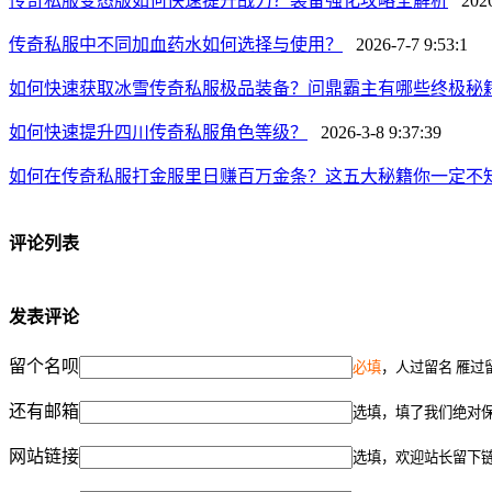
传奇私服变态版如何快速提升战力？装备强化攻略全解析
2026-
传奇私服中不同加血药水如何选择与使用？
2026-7-7 9:53:1
如何快速获取冰雪传奇私服极品装备？问鼎霸主有哪些终极秘
如何快速提升四川传奇私服角色等级？
2026-3-8 9:37:39
如何在传奇私服打金服里日赚百万金条？这五大秘籍你一定不
评论列表
发表评论
留个名呗
必填
，人过留名 雁过
还有邮箱
选填，填了我们绝对
网站链接
选填，欢迎站长留下