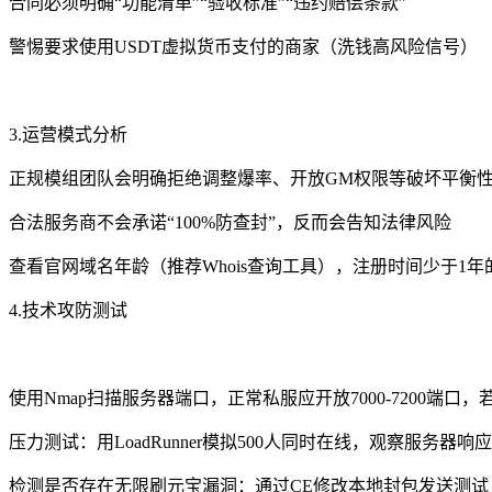
合同必须明确“功能清单”“验收标准”“违约赔偿条款”
警惕要求使用USDT虚拟货币支付的商家（洗钱高风险信号）
3.运营模式分析
正规模组团队会明确拒绝调整爆率、开放GM权限等破坏平衡
合法服务商不会承诺“100%防查封”，反而会告知法律风险
查看官网域名年龄（推荐Whois查询工具），注册时间少于1
4.技术攻防测试
使用Nmap扫描服务器端口，正常私服应开放7000-7200端口，
压力测试：用LoadRunner模拟500人同时在线，观察服务器
检测是否存在无限刷元宝漏洞：通过CE修改本地封包发送测试