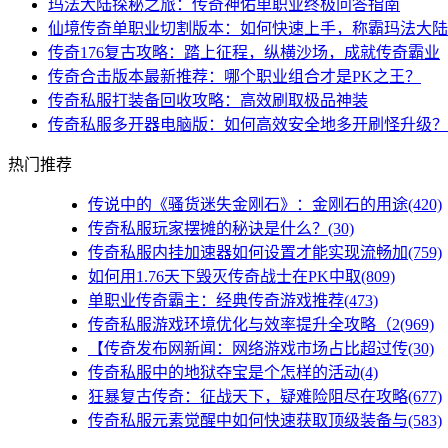
玛法大陆探秘之旅：传奇神佑单职业终极问答指南
仙境传奇单职业切割版本：如何快速上手，称霸玛法大陆
传奇176复古攻略：踏上征程，纵横沙场，成就传奇霸业
传奇合击版本最新推荐：哪个职业组合才是PK之王？
传奇私服打装备回收攻略：高效刷取极品神装
传奇私服多开器电脑版：如何高效安全地多开刷怪升级？
热门推荐
传说中的《骚货迷失金刚石》：金刚石的用途(420)
传奇私服玩家摆摊的秘诀是什么？(30)
传奇私服内挂加速器如何设置才能实现流畅加(759)
如何用1.76天下毁灭传奇战士在PK中取(809)
单职业传奇霸主：经典传奇游戏推荐(473)
传奇私服游戏环境优化与效率提升全攻略（2(969)
【传奇发布网新闻：网络游戏市场占比超过传(30)
传奇私服中的地狱夺宝是个怎样的活动(4)
狂暴复古传奇：征战天下，疑难险阻尽在攻略(677)
传奇私服元素觉醒中如何快速获取顶级装备与(583)