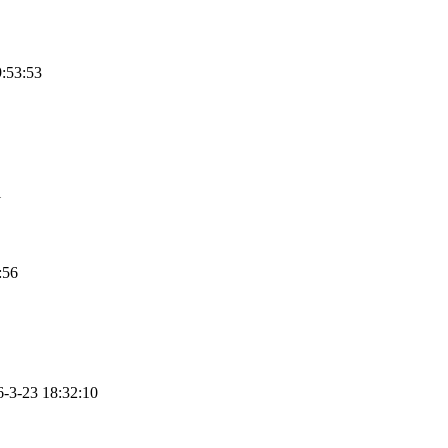
:53:53
1
:56
3-23 18:32:10