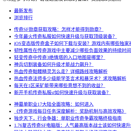
最新发布
浏览排行
传奇SF勋章获取攻略：怎样才能得到勋章？
今年最火传奇私服如何快速升级与获取顶级装备？
iOS变态版传奇盒子如何下载与安装？游戏内有哪些独家
韧性属性在传奇游戏中主要减少哪些负面效果的持续时间
轻变传奇中传奇3绝情塔的入口地图是哪里？
神兵切割装备如何升级才能战力飙升？
热血传奇骷髅精灵怎么走？详细路线攻略解析
热血传奇法师多少级能学圣言术和暴牙术？求攻略解析
每天在1区采矿能带来哪些意想不到的收益？
新开手机传奇私服sf如何快速升级与获取装备？
神墓单职业17大陆全面攻略：如何进入
《传奇游戏每日任务深度解析：奖励机制与高效攻略》
独步天下，行会争雄：单职业传奇争霸攻略终极指南
1.76复古传奇SF电脑版：人气最高版本战士该如何快速