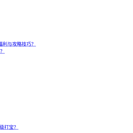
福利与攻略技巧？
？
升级打宝？