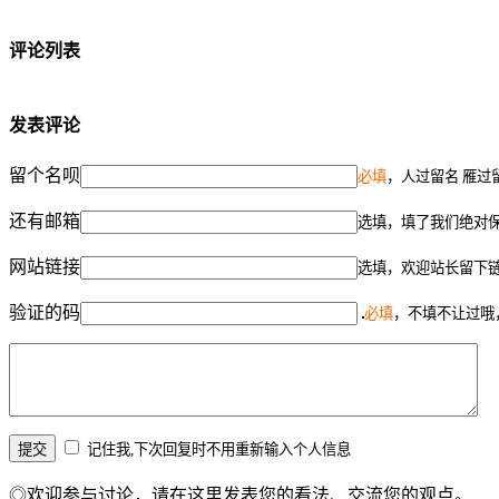
评论列表
发表评论
留个名呗
必填
，人过留名 雁过
还有邮箱
选填，填了我们绝对
网站链接
选填，欢迎站长留下
验证的码
必填
，不填不让过哦
记住我,下次回复时不用重新输入个人信息
◎欢迎参与讨论，请在这里发表您的看法、交流您的观点。