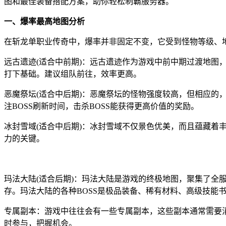
图和最佳装备搭配方案，助你轻松制霸服务器。
一、爆率最高地图分析
在斩龙单职业传奇中，爆率并非固定不变，它受到怪物等级、
远古遗迹(适合中前期)：远古遗迹作为游戏中前中期过渡地
打下基础。建议组队前往，效率更高。
恶魔祭坛(适合中后期)：恶魔祭坛的怪物强度较高，但相应
注BOSS刷新时间，击杀BOSS能获得更高价值的奖励。
冰封雪域(适合中后期)：冰封雪域不仅景色优美，而且蕴藏
力的关键。
玛法大陆(适合后期)：玛法大陆是游戏的终极地图，聚集了全
存。玛法大陆的各种BOSS是极品装备、稀有材料、高级技能
专属副本：游戏中往往会有一些专属副本，这些副本通常需要
时参与，把握机会。