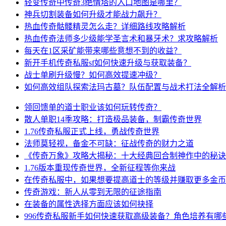
轻变传奇中传奇3绝情塔的入口地图是哪里？
神兵切割装备如何升级才能战力飙升？
热血传奇骷髅精灵怎么走？详细路线攻略解析
热血传奇法师多少级能学圣言术和暴牙术？求攻略解析
每天在1区采矿能带来哪些意想不到的收益？
新开手机传奇私服sf如何快速升级与获取装备？
战士单刷升级慢？如何高效提速冲级？
如何高效组队探索法玛古墓？队伍配置与战术打法全解析
领回馈单的道士职业该如何玩转传奇？
散人单职14季攻略：打造极品装备，制霸传奇世界
1.76传奇私服正式上线，勇战传奇世界
法师莫轻视，备金不可缺：征战传奇的财力之道
《传奇万象》攻略大揭秘：十大经典回合制神作中的秘诀
1.76版本重现传奇世界，全新征程等你来战
在传奇私服中，如果想要提高道士的等级并赚取更多金币
传奇游戏：新人从零到无限的征途指南
在装备的属性选择方面应该如何抉择
996传奇私服新手如何快速获取高级装备？角色培养有哪