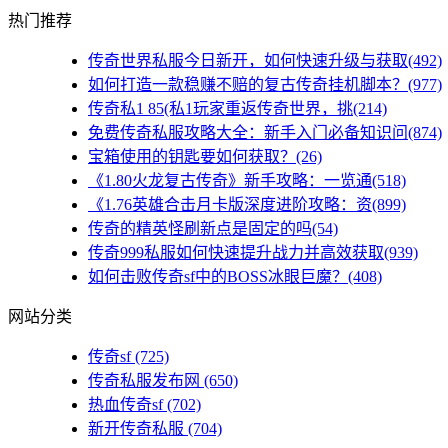
热门推荐
传奇世界私服今日新开，如何快速升级与获取(492)
如何打造一款稳赚不赔的复古传奇挂机脚本？(977)
传奇私1 85(私1玩家重返传奇世界，挑(214)
免费传奇私服攻略大全：新手入门必备知识问(874)
宝箱使用的钥匙要如何获取？(26)
《1.80火龙复古传奇》新手攻略：一览通(518)
《1.76英雄合击月卡版深度进阶攻略：资(899)
传奇的精英怪刷新点是固定的吗(54)
传奇999私服如何快速提升战力并高效获取(939)
如何击败传奇sf中的BOSS冰眼巨魔？(408)
网站分类
传奇sf
(725)
传奇私服发布网
(650)
热血传奇sf
(702)
新开传奇私服
(704)