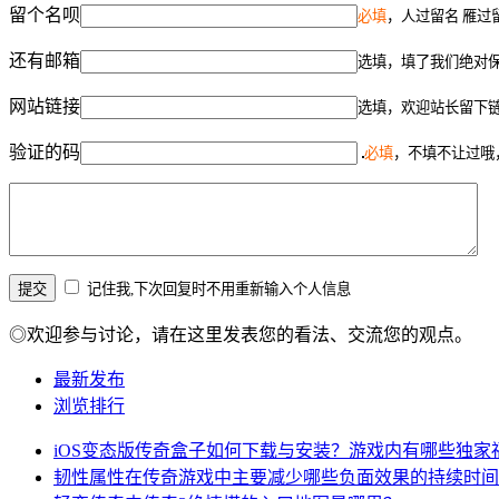
留个名呗
必填
，人过留名 雁过
还有邮箱
选填，填了我们绝对
网站链接
选填，欢迎站长留下
验证的码
必填
，不填不让过哦
记住我,下次回复时不用重新输入个人信息
◎欢迎参与讨论，请在这里发表您的看法、交流您的观点。
最新发布
浏览排行
iOS变态版传奇盒子如何下载与安装？游戏内有哪些独家
韧性属性在传奇游戏中主要减少哪些负面效果的持续时间