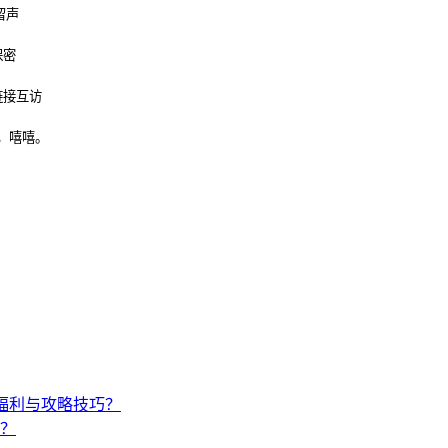
留声
保密
链接互访
，嘻嘻。
福利与攻略技巧？
？