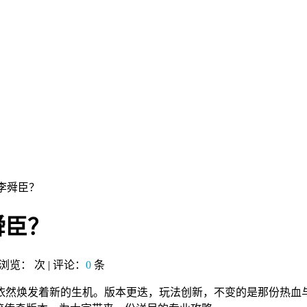
李舜臣？
舜臣？
| 浏览：
次 | 评论：
0
条
依然焕发着新的生机。版本更迭，玩法创新，不变的是那份热血