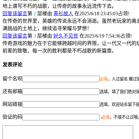
地上谱写不朽的战歌，让传奇的故事永远流传下去。
回复该留言
第
2
层楼由
青衫故人
在2025/6/18 23:45:03占领!
在传奇的世界里，英雄的传说永远不会消逝。虽然老玩家的离
满挑战的土地上，继续追寻荣耀与梦想！
回复该留言
第
3
层楼由
好久不见世
在2025/6/19 7:54:36占领!
传奇游戏的魅力在于它能够跨越时间的界限，让一代又一代的
前辈的致敬，每一次的胜利都是不朽战歌的新篇章。
发表评论
留个名呗
必填
，人过留名 雁过
还有邮箱
选填，填了我们绝对
网站链接
选填，欢迎站长留下
验证的码
必填
，不填不让过哦