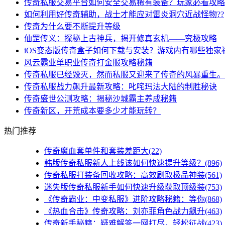
传奇私服交易平台如何安全交易稀有装备？玩家必看攻略
如何利用好传奇辅助，战士才能应对雷炎洞穴近战怪物??
传奇为什么要不断提升等级
仙罡传义：探秘上古神兵，揭开修真玄机——究极攻略
iOS变态版传奇盒子如何下载与安装？游戏内有哪些独家
风云霸业单职业传奇打金服攻略秘籍
传奇私服已经毁灭，然而私服又迎来了传奇的风暴重生。
传奇私服战力飙升最新攻略：叱咤玛法大陆的制胜秘诀
传奇盛世公测攻略：揭秘沙城霸主养成秘籍
传奇新区，开荒成本要多少才能玩转？
热门推荐
传奇魔血套单件和套装差距大(22)
韩版传奇私服新人上线该如何快速提升等级？(896)
传奇私服打装备回收攻略：高效刷取极品神装(561)
迷失版传奇私服新手如何快速升级获取顶级装(753)
《传奇霸业：中变私服》进阶攻略秘籍：等你(868)
《热血合击》传奇攻略：刘亦菲角色战力飙升(463)
传奇新手秘籍：疑难解答一网打尽，轻松征战(423)