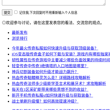
记住我,下次回复时不用重新输入个人信息
◎欢迎参与讨论，请在这里发表您的看法、交流您的观点。
最新发布
浏览排行
今年最火传奇私服如何快速升级与获取顶级装备？
iOS变态版传奇盒子如何下载与安装？游戏内有哪些独家
韧性属性在传奇游戏中主要减少哪些负面效果的持续时间
轻变传奇中传奇3绝情塔的入口地图是哪里？
神兵切割装备如何升级才能战力飙升？
热血传奇骷髅精灵怎么走？详细路线攻略解析
热血传奇法师多少级能学圣言术和暴牙术？求攻略解析
每天在1区采矿能带来哪些意想不到的收益？
新开手机传奇私服sf如何快速升级与获取装备？
战士单刷升级慢？如何高效提速冲级？