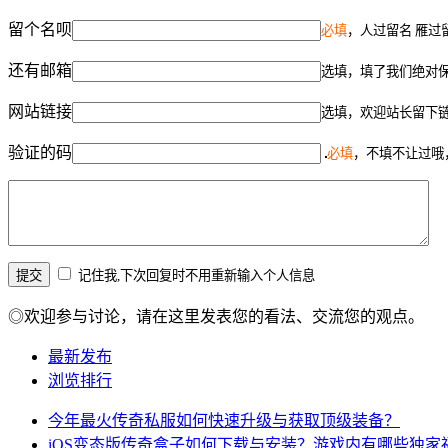
留个名呗
必填
，人过留名 雁过
还有邮箱
选填，填了我们绝对
网站链接
选填，欢迎站长留下
验证的码
必填
，不填不让过哦
记住我,下次回复时不用重新输入个人信息
◎欢迎参与讨论，请在这里发表您的看法、交流您的观点。
最新发布
浏览排行
今年最火传奇私服如何快速升级与获取顶级装备？
iOS变态版传奇盒子如何下载与安装？游戏内有哪些独家