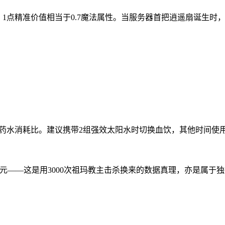
，1点精准价值相当于0.7魔法属性。当服务器首把逍遥扇诞生时
药水消耗比。建议携带2组强效太阳水时切换血饮，其他时间使
元——这是用3000次祖玛教主击杀换来的数据真理，亦是属于