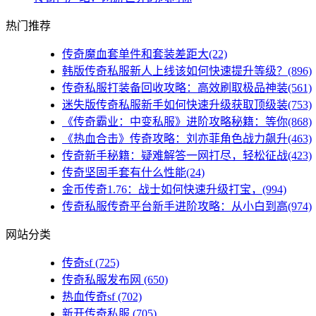
热门推荐
传奇魔血套单件和套装差距大(22)
韩版传奇私服新人上线该如何快速提升等级？(896)
传奇私服打装备回收攻略：高效刷取极品神装(561)
迷失版传奇私服新手如何快速升级获取顶级装(753)
《传奇霸业：中变私服》进阶攻略秘籍：等你(868)
《热血合击》传奇攻略：刘亦菲角色战力飙升(463)
传奇新手秘籍：疑难解答一网打尽，轻松征战(423)
传奇坚固手套有什么性能(24)
金币传奇1.76：战士如何快速升级打宝，(994)
传奇私服传奇平台新手进阶攻略：从小白到高(974)
网站分类
传奇sf
(725)
传奇私服发布网
(650)
热血传奇sf
(702)
新开传奇私服
(705)