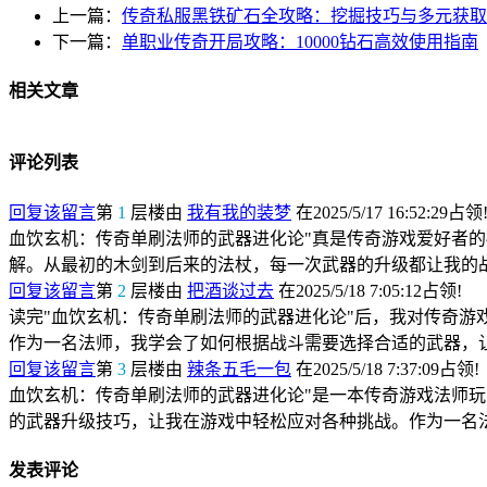
上一篇：
传奇私服黑铁矿石全攻略：挖掘技巧与多元获取
下一篇：
单职业传奇开局攻略：10000钻石高效使用指南
相关文章
评论列表
回复该留言
第
1
层楼由
我有我的装梦
在2025/5/17 16:52:29占领
血饮玄机：传奇单刷法师的武器进化论"真是传奇游戏爱好者
解。从最初的木剑到后来的法杖，每一次武器的升级都让我的
回复该留言
第
2
层楼由
把酒谈过去
在2025/5/18 7:05:12占领!
读完"血饮玄机：传奇单刷法师的武器进化论"后，我对传奇
作为一名法师，我学会了如何根据战斗需要选择合适的武器，
回复该留言
第
3
层楼由
辣条五毛一包
在2025/5/18 7:37:09占领!
血饮玄机：传奇单刷法师的武器进化论"是一本传奇游戏法师
的武器升级技巧，让我在游戏中轻松应对各种挑战。作为一名
发表评论