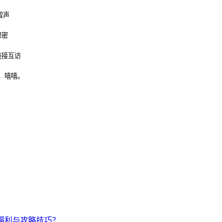
留声
保密
链接互访
，嘻嘻。
福利与攻略技巧？