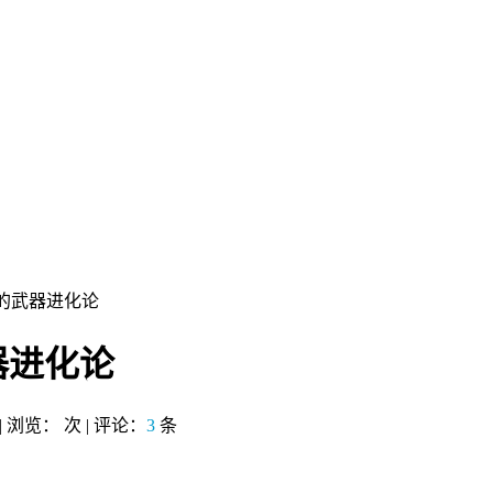
的武器进化论
器进化论
 | 浏览：
次 | 评论：
3
条