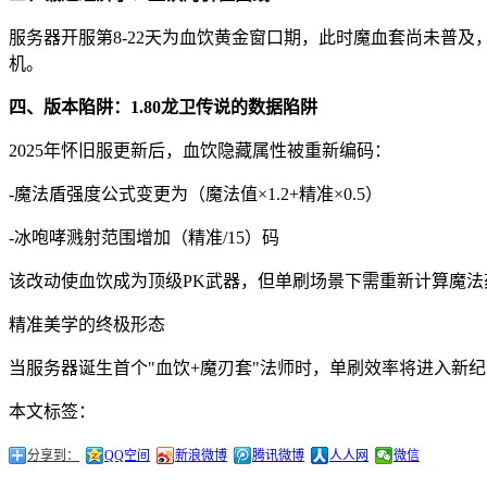
服务器开服第8-22天为血饮黄金窗口期，此时魔血套尚未普及
机。
四、版本陷阱：1.80龙卫传说的数据陷阱
2025年怀旧服更新后，血饮隐藏属性被重新编码：
-魔法盾强度公式变更为（魔法值×1.2+精准×0.5）
-冰咆哮溅射范围增加（精准/15）码
该改动使血饮成为顶级PK武器，但单刷场景下需重新计算魔法
精准美学的终极形态
当服务器诞生首个"血饮+魔刃套"法师时，单刷效率将进入新纪
本文标签：
分享到：
QQ空间
新浪微博
腾讯微博
人人网
微信