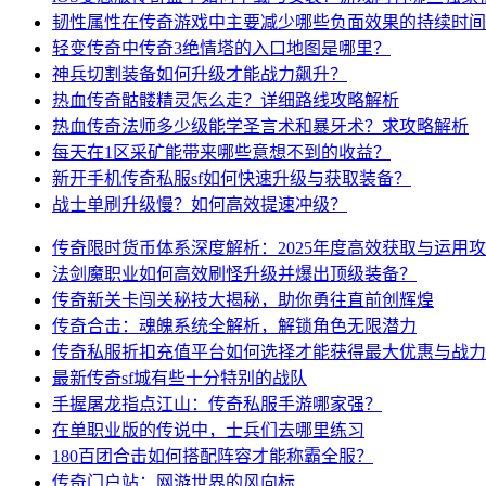
韧性属性在传奇游戏中主要减少哪些负面效果的持续时间
轻变传奇中传奇3绝情塔的入口地图是哪里？
神兵切割装备如何升级才能战力飙升？
热血传奇骷髅精灵怎么走？详细路线攻略解析
热血传奇法师多少级能学圣言术和暴牙术？求攻略解析
每天在1区采矿能带来哪些意想不到的收益？
新开手机传奇私服sf如何快速升级与获取装备？
战士单刷升级慢？如何高效提速冲级？
传奇限时货币体系深度解析：2025年度高效获取与运用
法剑魔职业如何高效刷怪升级并爆出顶级装备？
传奇新关卡闯关秘技大揭秘，助你勇往直前创辉煌
传奇合击：魂魄系统全解析，解锁角色无限潜力
传奇私服折扣充值平台如何选择才能获得最大优惠与战力
最新传奇sf城有些十分特别的战队
手握屠龙指点江山：传奇私服手游哪家强？
在单职业版的传说中，士兵们去哪里练习
180百团合击如何搭配阵容才能称霸全服？
传奇门户站：网游世界的风向标