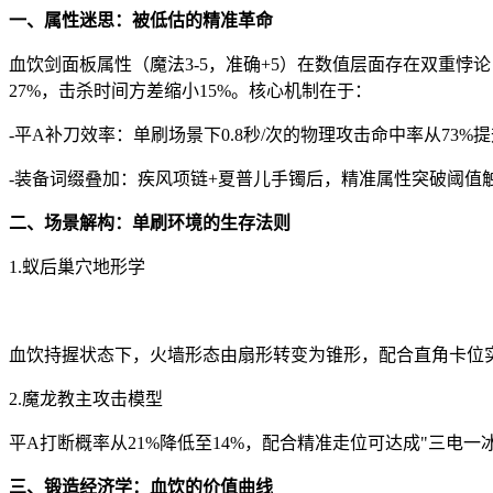
一、属性迷思：被低估的精准革命
血饮剑面板属性（魔法3-5，准确+5）在数值层面存在双重
27%，击杀时间方差缩小15%。核心机制在于：
-平A补刀效率：单刷场景下0.8秒/次的物理攻击命中率从73
-装备词缀叠加：疾风项链+夏普儿手镯后，精准属性突破阈值触
二、场景解构：单刷环境的生存法则
1.蚁后巢穴地形学
血饮持握状态下，火墙形态由扇形转变为锥形，配合直角卡位实
2.魔龙教主攻击模型
平A打断概率从21%降低至14%，配合精准走位可达成"三电一
三、锻造经济学：血饮的价值曲线