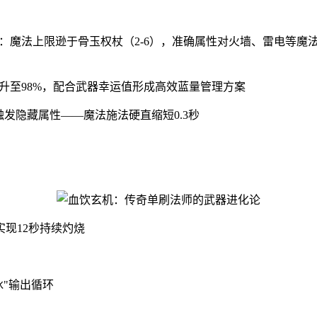
悖论：魔法上限逊于骨玉权杖（2-6），准确属性对火墙、雷电等
%提升至98%，配合武器幸运值形成高效蓝量管理方案
发隐藏属性——魔法施法硬直缩短0.3秒
现12秒持续灼烧
冰"输出循环