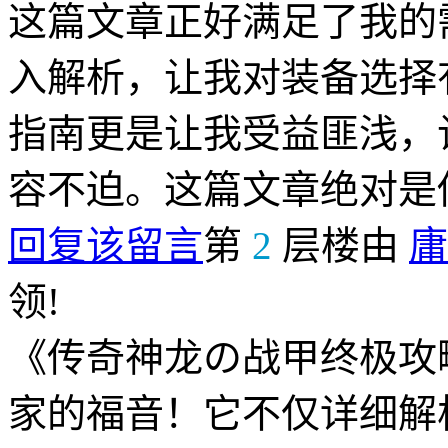
这篇文章正好满足了我的
入解析，让我对装备选择
指南更是让我受益匪浅，
容不迫。这篇文章绝对是
回复该留言
第
2
层楼由
庸
领!
《传奇神龙の战甲终极攻
家的福音！它不仅详细解