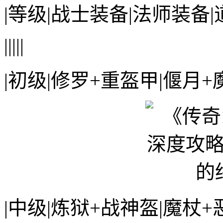
|等级|战士装备|法师装备|
|||||
|初级|修罗+重盔甲|偃月+
|中级|炼狱+战神盔|魔杖+