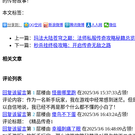
的传奇故事！
本文标签：
分享到：
QQ空间
新浪微博
腾讯微博
人人网
微信
上一篇：
玛法大陆苍穹之巅：法师私服传奇攻略秘籍总览
下一篇：
秒杀挂终极攻略：开启传奇无敌之路
相关文章
评论列表
回复该留言
第
1
层楼由
怪兽哪里跑
在2025/3/6 15:37:33占领!
评论内容：作为一名新手玩家，我在游戏中经常感到迷茫。但
以自信地说，我已经不再是那个什么都不懂的小白了！
回复该留言
第
2
层楼由
傻鸟不下蛋
在2025/3/6 16:43:24占领!
评论标题：《精品传奇1
回复该留言
第
3
层楼由
幸福刺痛了眼
在2025/3/6 16:48:09占领!