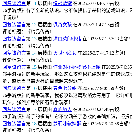
回复该留言
第
11
层楼由
情战蓝狱
在2025/3/7 0:40:10占领!
76手游版》有了全新的认识。它不仅提供了基础的游戏知识
手玩家！
回复该留言
第
12
层楼由
佩奇女孩
在2025/3/7 1:47:13占领!
评论标题：《精品传奇1
回复该留言
第
13
层楼由
洪白菜的小猪
在2025/3/7 1:57:23占领!
评论标题：《精品传奇1
回复该留言
第
14
层楼由
灭世小魔女
在2025/3/7 4:17:12占领!
评论标题：《精品传奇1
回复该留言
第
15
层楼由
作业对不起我配不上你
在2025/3/7 6:3
76手游版》的新手玩家，那么这篇攻略秘籍绝对是你的快速
步，感觉自己离大神的目标越来越近了。
回复该留言
第
16
层楼由
春色七分甜
在2025/3/7 9:05:59占领!
76手游版》的新手玩家，我必须说这篇攻略太有用了！它详
玩法，强烈推荐给所有新手玩家！
回复该留言
第
17
层楼由
森屿旅人
在2025/3/7 9:24:49占领!
76手游版》新手的福音！它不仅涵盖了游戏的基础知识，还
回复该留言
第
18
层楼由
萝莉味软妹酥
在2025/3/7 9:50:38占领!
评论标题：《精品传奇1