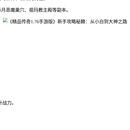
赤月恶魔巢穴、祖玛教主殿等副本。
升战力。