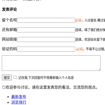
发表评论
留个名呗
必填
，人过留名 雁过
还有邮箱
选填，填了我们绝对
网站链接
选填，欢迎站长留下
验证的码
必填
，不填不让过哦
记住我,下次回复时不用重新输入个人信息
◎欢迎参与讨论，请在这里发表您的看法、交流您的观点。
最新发布
浏览排行