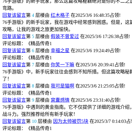
76手游版》的新手玩家，那么这篇攻略秘籍绝对是你的不二
弯路。
回复该留言
第
4
层楼由
红木格子
在2025/3/6 16:48:35占领!
76手游版》的新手玩家，我在游戏中经常感到困惑。但是，
攻略，让我的游戏之旅更加愉快。
回复该留言
第
5
层楼由
假装不曾爱过
在2025/3/6 17:26:38占领!
评论标题：《精品传奇1
回复该留言
第
6
层楼由
幸福之星
在2025/3/6 19:24:49占领!
评论标题：《精品传奇1
回复该留言
第
7
层楼由
你笑一下嘛
在2025/3/6 20:39:41占领!
76手游版》中，新手玩家往往会感到不知所措。但这篇攻略
了！
回复该留言
第
8
层楼由
我可是猫啊
在2025/3/6 21:25:05占领!
评论标题：《精品传奇1
回复该留言
第
9
层楼由
窝囊感情
在2025/3/6 23:31:40占领!
76手游版》中遇到的黄金指南。它不仅提供了详细的游戏介
战斗力。强烈推荐给所有新手玩家！
回复该留言
第
10
层楼由
因为太帅被罚5块
在2025/3/7 0:14:03
评论标题：《精品传奇1