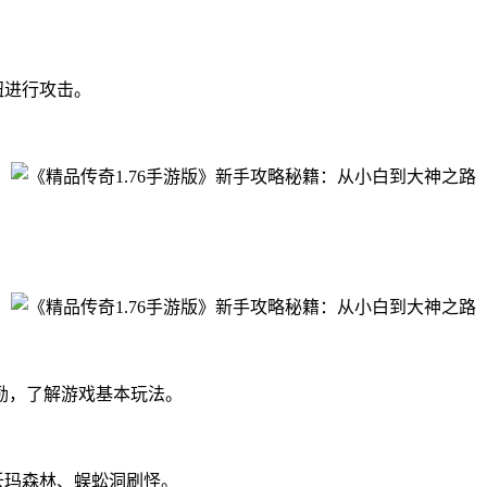
钮进行攻击。
励，了解游戏基本玩法。
沃玛森林、蜈蚣洞刷怪。