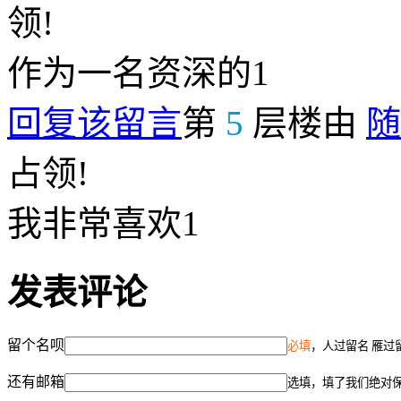
领!
作为一名资深的1
回复该留言
第
5
层楼由
随
占领!
我非常喜欢1
发表评论
留个名呗
必填
，人过留名 雁过
还有邮箱
选填，填了我们绝对