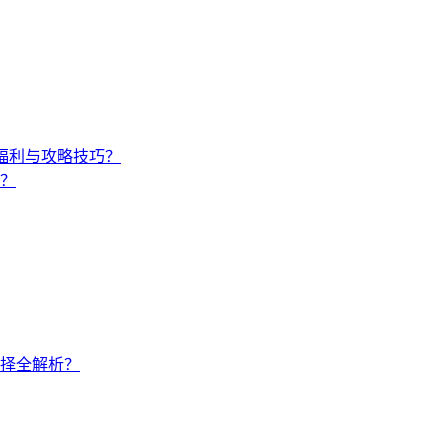
福利与攻略技巧？
？
择全解析？