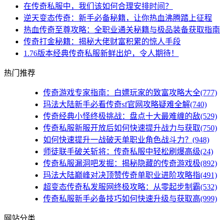
在传奇私服中，我们该如何合理安排时间？
逆天变态传奇：新手必备秘籍，让你热血沸腾踏上征程
热血传奇至尊攻略：全职业通关秘籍与极品装备获取指南
传奇打金秘籍：揭秘大佬财富积累的惊人手段
1.76版本经典传奇私服新鲜出炉，令人期待！
热门推荐
传奇游戏专家指南：白嫖玩家的致富攻略大全(777)
玛法大陆新手必看传奇sf官网攻略疑难全解(740)
传奇经典小怪终极挑战：盘点十大最难缠的敌(529)
传奇私服新服开放后如何快速提升战力与获取(750)
如何快速提升一战破天单职业角色战斗力？(948)
师徒联手破关斩将：传奇私服中轻松刷爆高级(24)
传奇私服漏洞吧发掘：揭秘隐藏的传奇游戏极(892)
玛法大陆巅峰对决顶赞传奇单职业进阶攻略指(491)
超变态传奇私发服网终极攻略：从零起步制霸(532)
传奇私服新手必备技巧如何快速升级与获取高(999)
网站分类