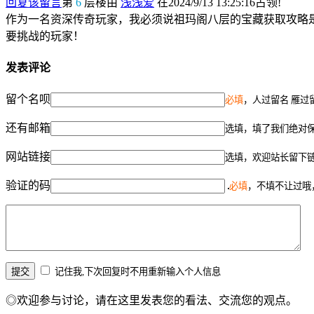
回复该留言
第
6
层楼由
浅浅爱
在2024/9/13 13:25:16占领!
作为一名资深传奇玩家，我必须说祖玛阁八层的宝藏获取攻略
要挑战的玩家！
发表评论
留个名呗
必填
，人过留名 雁过
还有邮箱
选填，填了我们绝对
网站链接
选填，欢迎站长留下
验证的码
必填
，不填不让过哦
记住我,下次回复时不用重新输入个人信息
◎欢迎参与讨论，请在这里发表您的看法、交流您的观点。