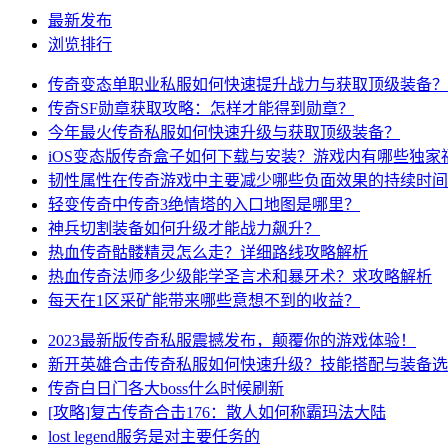
最新发布
浏览排行
传奇变态单职业私服如何快速提升战力与获取顶级装备？
传奇SF勋章获取攻略：怎样才能得到勋章？
今年最火传奇私服如何快速升级与获取顶级装备？
iOS变态版传奇盒子如何下载与安装？游戏内有哪些独家
韧性属性在传奇游戏中主要减少哪些负面效果的持续时间
轻变传奇中传奇3绝情塔的入口地图是哪里？
神兵切割装备如何升级才能战力飙升？
热血传奇骷髅精灵怎么走？详细路线攻略解析
热血传奇法师多少级能学圣言术和暴牙术？求攻略解析
每天在1区采矿能带来哪些意想不到的收益？
2023最新版传奇私服震撼发布，颠覆你的游戏体验！
新开英雄合击传奇私服如何快速升级？技能搭配与装备选
传奇白日门各大boss什么时候刷新
[攻略]复古传奇合击176：散人如何称霸玛法大陆
lost legend服务是对主要任务的