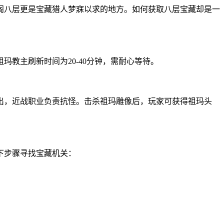
阁八层更是宝藏猎人梦寐以求的地方。如何获取八层宝藏却是一
教主刷新时间为20-40分钟，需耐心等待。
出，近战职业负责抗怪。击杀祖玛雕像后，玩家可获得祖玛头
下步骤寻找宝藏机关：