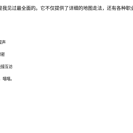
是我见过最全面的。它不仅提供了详细的地图走法，还有各种职
留声
保密
链接互访
，嘻嘻。