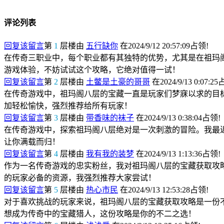
评论列表
回复该留言
第
1
层楼由
五行缺你
在2024/9/12 20:57:09占领!
在传奇三职业中，每个职业都有其独特的优势，尤其是在祖玛
游戏体验，不妨试试这个攻略，它绝对值得一试！
回复该留言
第
2
层楼由
土鳖是土豪的哥哥
在2024/9/13 0:07:2
在传奇游戏中，祖玛阁八层的宝藏一直是玩家们梦寐以求的目
加轻松愉快，强烈推荐给所有玩家！
回复该留言
第
3
层楼由
带香味的袜子
在2024/9/13 0:38:04占领!
在传奇游戏中，探索祖玛阁八层绝对是一次刺激的冒险。我最
让你满载而归！
回复该留言
第
4
层楼由
我有我的装梦
在2024/9/13 1:13:36占领!
作为一名传奇游戏的忠实粉丝，我对祖玛阁八层的宝藏获取攻
的玩家必备的资源，我强烈推荐大家尝试！
回复该留言
第
5
层楼由
热心市民
在2024/9/13 12:53:28占领!
对于喜欢挑战的玩家来说，祖玛阁八层的宝藏获取攻略是一份
想成为传奇中的宝藏猎人，这份攻略是你的不二之选！