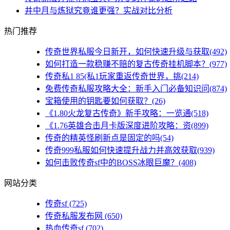
井中月与炼狱究竟谁更强？实战对比分析
热门推荐
传奇世界私服今日新开，如何快速升级与获取(492)
如何打造一款稳赚不赔的复古传奇挂机脚本？(977)
传奇私1 85(私1玩家重返传奇世界，挑(214)
免费传奇私服攻略大全：新手入门必备知识问(874)
宝箱使用的钥匙要如何获取？(26)
《1.80火龙复古传奇》新手攻略：一览通(518)
《1.76英雄合击月卡版深度进阶攻略：资(899)
传奇的精英怪刷新点是固定的吗(54)
传奇999私服如何快速提升战力并高效获取(939)
如何击败传奇sf中的BOSS冰眼巨魔？(408)
网站分类
传奇sf
(725)
传奇私服发布网
(650)
热血传奇sf
(702)