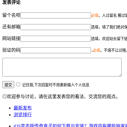
发表评论
留个名呗
必填
，人过留名 雁过
还有邮箱
选填，填了我们绝对
网站链接
选填，欢迎站长留下
验证的码
必填
，不填不让过哦
记住我,下次回复时不用重新输入个人信息
◎欢迎参与讨论，请在这里发表您的看法、交流您的观点。
最新发布
浏览排行
iOS变态版传奇盒子如何下载与安装？游戏内有哪些独家