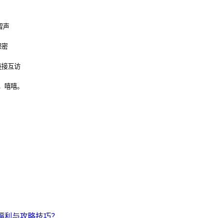
留声
保密
链接互访
，嘻嘻。
福利与攻略技巧？