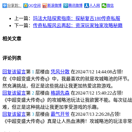
分享到：
QQ空间
新浪微博
腾讯微博
人人网
微信
上一篇：
玛法大陆探索指南：探秘复古180传奇私服
下一篇：
传奇私服风云再起：资深玩家独家攻略秘籍
相关文章
评论列表
回复该留言
第
1
层楼由
凭风分散
在2024/7/12 14:44:08占领!
在《中超变盛大传奇q》中，我最喜欢的就是攻城略池的环节
然充满挑战，但正是这些挑战让我更加热爱这款游戏。
回复该留言
第
2
层楼由
格調先森
在2024/7/12 15:40:22占领!
《中超变盛大传奇q》的攻城略池玩法让我欲罢不能。每次征
难，但正是这种挑战让我更加享受游戏的乐趣。
回复该留言
第
3
层楼由
霸气开爷
在2024/7/13 2:26:28占领!
《中超变盛大传奇q》真是让人热血沸腾！攻城略池的玩法非