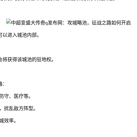
可以进入城池内部。
会将获得该城池的驻地权。
略：
防守、医疗等。
，扰乱敌方阵型。
城效率。