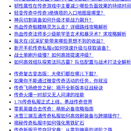
韧性属性在传奇游戏中主要减少哪些负面效果的持续时间
轻变传奇中传奇3绝情塔的入口地图是哪里？
神兵切割装备如何升级才能战力飙升？
热血传奇骷髅精灵怎么走？详细路线攻略解析
热血传奇法师多少级能学圣言术和暴牙术？求攻略解析
每天在1区采矿能带来哪些意想不到的收益？
新开手机传奇私服sf如何快速升级与获取装备？
战士单刷升级慢？如何高效提速冲级？
如何高效组队探索法玛古墓？队伍配置与战术打法全解析
传奇复古变态版：大佬们都在哪儿下载？
如果你不能通过微变传奇活动的任务，你就没
传奇飞扬绝世之秘：揭开全新版本征战秘诀
传奇火爆一时却又无人问津的技能
1.76传奇私服正式上线，勇战传奇世界
零氪英雄合击传奇：萌新必备攻略指南
冰雪三端互通传奇私服如何高效刷装备与跨端操作？
揭秘传奇私服中如何强化黑铁矿石
传奇新服开荒夺冠宝典：从零到神豪的进阶之路