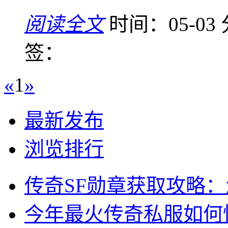
阅读全文
时间：05-03
签：
«
1
»
最新发布
浏览排行
传奇SF勋章获取攻略
今年最火传奇私服如何