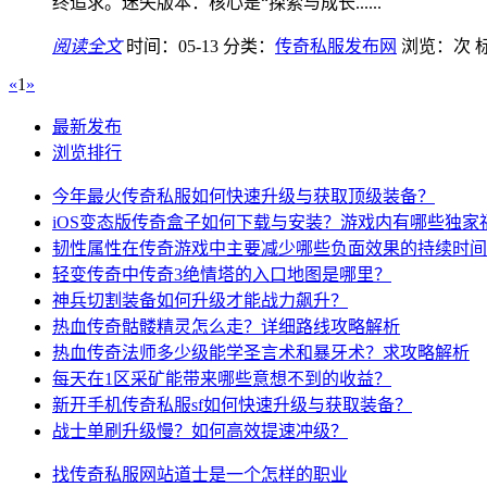
终追求。迷失版本：核心是“探索与成长......
阅读全文
时间：05-13
分类：
传奇私服发布网
浏览：
次
«
1
»
最新发布
浏览排行
今年最火传奇私服如何快速升级与获取顶级装备？
iOS变态版传奇盒子如何下载与安装？游戏内有哪些独家
韧性属性在传奇游戏中主要减少哪些负面效果的持续时间
轻变传奇中传奇3绝情塔的入口地图是哪里？
神兵切割装备如何升级才能战力飙升？
热血传奇骷髅精灵怎么走？详细路线攻略解析
热血传奇法师多少级能学圣言术和暴牙术？求攻略解析
每天在1区采矿能带来哪些意想不到的收益？
新开手机传奇私服sf如何快速升级与获取装备？
战士单刷升级慢？如何高效提速冲级？
找传奇私服网站道士是一个怎样的职业