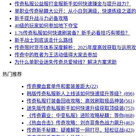
传奇私服公益服打金服新手如何快速赚金与提升战力？
单职业传奇秘籍大公开：从小白到满级，快速练级之道的
新手提升战斗力必备攻略
40级的玩家如何参加地下夺宝
1.76传奇私服如何快速刷装备？新手必看技巧有哪些？
新手战士到底该走什么路线
传奇限时货币体系深度解析：2025年度高效获取与运用
传奇中的胜者为王活动值得大家去参加
为什么单职业迷失传奇总爱掉线？解决方案求助
热门推荐
传奇魔血套单件和套装差距大(22)
韩版传奇私服新人上线该如何快速提升等级？(896)
传奇私服打装备回收攻略：高效刷取极品神装(561)
迷失版传奇私服新手如何快速升级获取顶级装(753)
《传奇霸业：中变私服》进阶攻略秘籍：等你(868)
《热血合击》传奇攻略：刘亦菲角色战力飙升(463)
传奇新手秘籍：疑难解答一网打尽，轻松征战(423)