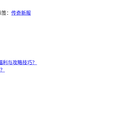
标签：
传奇新服
福利与攻略技巧？
？