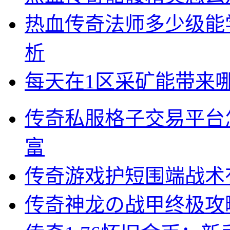
热血传奇法师多少级能
析
每天在1区采矿能带来
传奇私服格子交易平台
富
传奇游戏护短围端战术
传奇神龙の战甲终极攻