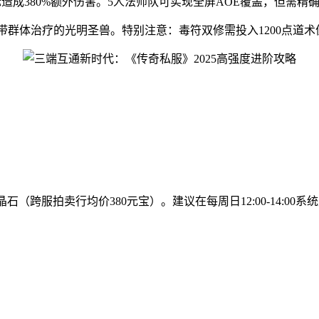
标造成380%额外伤害。5人法师队可实现全屏AOE覆盖，但需精
成带群体治疗的光明圣兽。特别注意：毒符双修需投入1200点道术
石（跨服拍卖行均价380元宝）。建议在每周日12:00-14:00