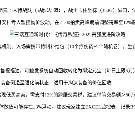
议组建15人特战队（5战5法5道），战士卡住坐标（35,82）隘
日安排专人监控物价波动，在21:00拍卖高峰期前调整税率至12
吃鸡机制。入场需携带特制补给包（10个疗伤药+5个随机卷），生存
量出售祝福油，可触发系统自动回收转化为绑定元宝（每日上限5万
）可将装备倒退至强化前状态，适用于淘汰装备的价值回收
现低买高卖，需支付12%的跨服交易税，建议单笔交易额＞50
实测，具体数值可能存在±3%浮动。建议玩家建立EXCEL监控表，