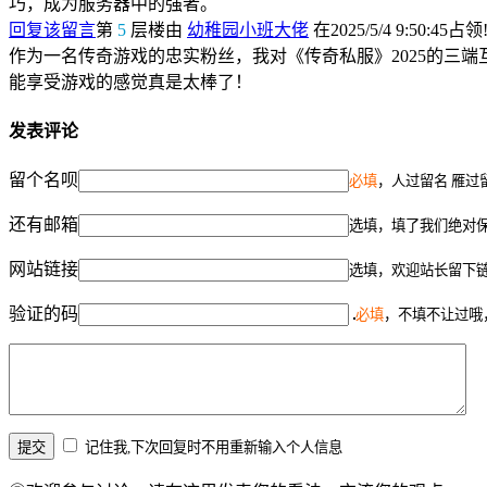
巧，成为服务器中的强者。
回复该留言
第
5
层楼由
幼稚园小班大佬
在2025/5/4 9:50:45占领
作为一名传奇游戏的忠实粉丝，我对《传奇私服》2025的三
能享受游戏的感觉真是太棒了！
发表评论
留个名呗
必填
，人过留名 雁过
还有邮箱
选填，填了我们绝对
网站链接
选填，欢迎站长留下
验证的码
必填
，不填不让过哦
记住我,下次回复时不用重新输入个人信息