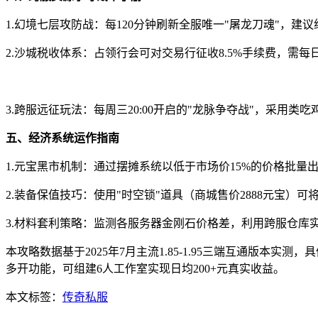
1.幻境七层攻防战：每120分钟刷新全服唯一"屠龙刀魂"，建
2.沙城税收体系：占领行会可对交易行征收8.5%手续费，需每
3.跨服远征玩法：每周三20:00开启的"龙脉争夺战"，采用类
五、经济系统运作指南
1.元宝黑市机制：通过摆摊系统以低于市场价15%的价格批
2.装备保值技巧：使用"时空锁"道具（商城售价2888元宝
3.材料套利策略：监测各服务器金刚石价格差，利用跨服仓库实
本攻略数据基于2025年7月主流1.85-1.95三端互通版本
多开功能，可组建6人工作室实现日均200+元真实收益。
本文标签：
传奇私服