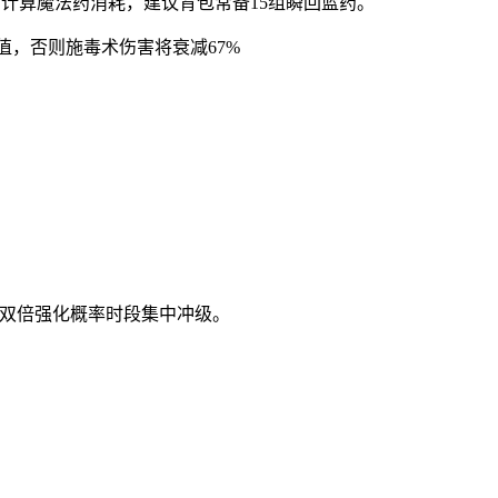
确计算魔法药消耗，建议背包常备15组瞬回蓝药。
值，否则施毒术伤害将衰减67%
系统双倍强化概率时段集中冲级。