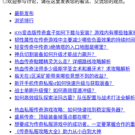
◎欢迎参与讨论，请在这里发表您的看法、交流您的观点。
最新发布
浏览排行
iOS变态版传奇盒子如何下载与安装？游戏内有哪些独家
韧性属性在传奇游戏中主要减少哪些负面效果的持续时间
轻变传奇中传奇3绝情塔的入口地图是哪里？
神兵切割装备如何升级才能战力飙升？
热血传奇骷髅精灵怎么走？详细路线攻略解析
热血传奇法师多少级能学圣言术和暴牙术？求攻略解析
每天在1区采矿能带来哪些意想不到的收益？
新开手机传奇私服sf如何快速升级与获取装备？
战士单刷升级慢？如何高效提速冲级？
如何高效组队探索法玛古墓？队伍配置与战术打法全解析
热血私服传奇游戏攻略：如何快速找到稳定服务器？
盛易传奇：顶级装备掉落点都在哪？
想要成为传奇私服游戏中的成功者，一定要掌握合作的重
《传奇私服攻略大全》助力从小白到大神