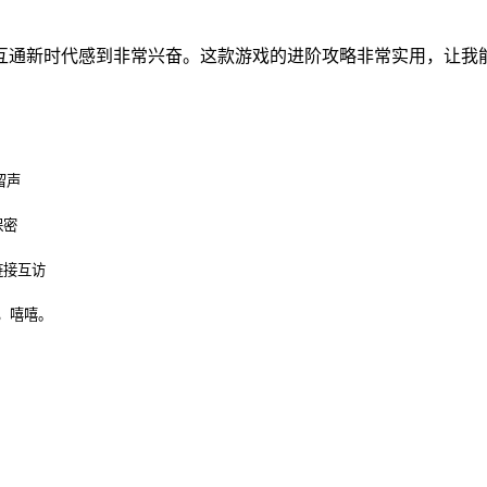
!
端互通新时代感到非常兴奋。这款游戏的进阶攻略非常实用，让
留声
保密
链接互访
，嘻嘻。