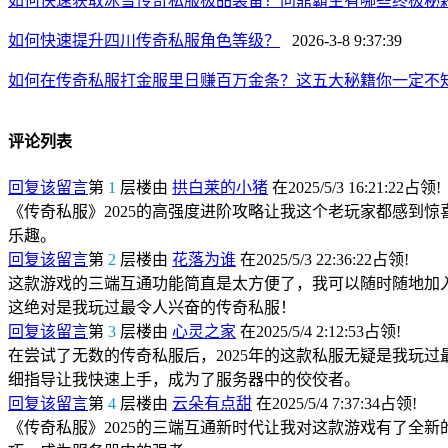
如何快速获取冰雪传奇私服极品装备？问鼎霸主有哪些终极秘
如何快速提升四川传奇私服角色等级？
2026-3-8 9:37:39
如何在传奇私服打金服里日赚百万金条？这五大秘籍你一定不
评论列表
回复该留言
第
1
层楼由
拱白莱的小猪
在2025/5/3 16:21:22占领!
《传奇私服》2025的高强度进阶攻略让我这个老玩家都感到
乐趣。
回复该留言
第
2
层楼由
花落为谁
在2025/5/3 22:36:22占领!
这款游戏的三端互通功能简直是太方便了，我可以随时随地加入
这绝对是我玩过最令人兴奋的传奇私服！
回复该留言
第
3
层楼由
心灵之家
在2025/5/4 2:12:53占领!
在尝试了无数的传奇私服后，2025年的这款私服无疑是我玩
细指导让我快速上手，成为了服务器中的佼佼者。
回复该留言
第
4
层楼由
云朵有点甜
在2025/5/4 7:37:34占领!
《传奇私服》2025的三端互通新时代让我对这款游戏有了全