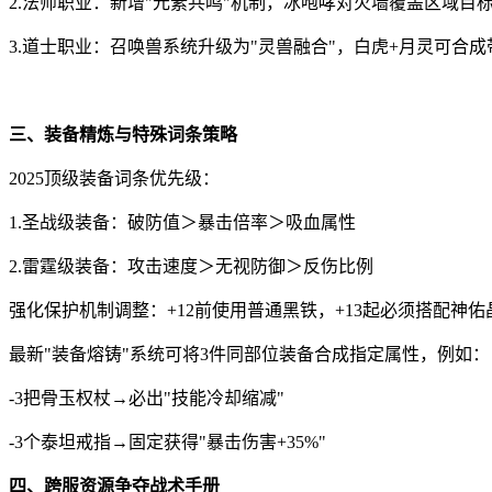
2.法师职业：新增"元素共鸣"机制，冰咆哮对火墙覆盖区域目
3.道士职业：召唤兽系统升级为"灵兽融合"，白虎+月灵可合
三、装备精炼与特殊词条策略
2025顶级装备词条优先级：
1.圣战级装备：破防值＞暴击倍率＞吸血属性
2.雷霆级装备：攻击速度＞无视防御＞反伤比例
强化保护机制调整：+12前使用普通黑铁，+13起必须搭配神佑晶
最新"装备熔铸"系统可将3件同部位装备合成指定属性，例如：
-3把骨玉权杖→必出"技能冷却缩减"
-3个泰坦戒指→固定获得"暴击伤害+35%"
四、跨服资源争夺战术手册