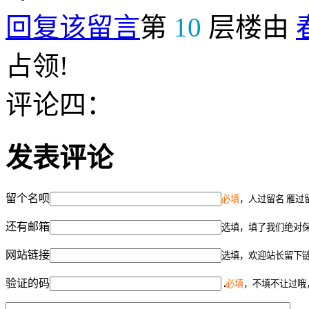
回复该留言
第
10
层楼由
占领!
评论四：
发表评论
留个名呗
必填
，人过留名 雁过
还有邮箱
选填，填了我们绝对
网站链接
选填，欢迎站长留下
验证的码
必填
，不填不让过哦