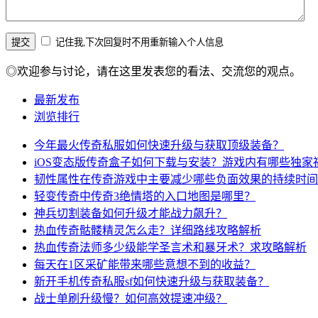
记住我,下次回复时不用重新输入个人信息
◎欢迎参与讨论，请在这里发表您的看法、交流您的观点。
最新发布
浏览排行
今年最火传奇私服如何快速升级与获取顶级装备？
iOS变态版传奇盒子如何下载与安装？游戏内有哪些独家
韧性属性在传奇游戏中主要减少哪些负面效果的持续时间
轻变传奇中传奇3绝情塔的入口地图是哪里？
神兵切割装备如何升级才能战力飙升？
热血传奇骷髅精灵怎么走？详细路线攻略解析
热血传奇法师多少级能学圣言术和暴牙术？求攻略解析
每天在1区采矿能带来哪些意想不到的收益？
新开手机传奇私服sf如何快速升级与获取装备？
战士单刷升级慢？如何高效提速冲级？