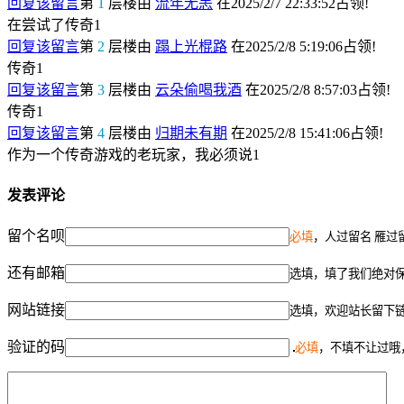
回复该留言
第
1
层楼由
流年无恙
在2025/2/7 22:33:52占领!
在尝试了传奇1
回复该留言
第
2
层楼由
蹋上光棍路
在2025/2/8 5:19:06占领!
传奇1
回复该留言
第
3
层楼由
云朵偷喝我酒
在2025/2/8 8:57:03占领!
传奇1
回复该留言
第
4
层楼由
归期未有期
在2025/2/8 15:41:06占领!
作为一个传奇游戏的老玩家，我必须说1
发表评论
留个名呗
必填
，人过留名 雁过
还有邮箱
选填，填了我们绝对
网站链接
选填，欢迎站长留下
验证的码
必填
，不填不让过哦