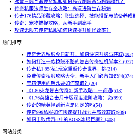
冰雪三端互通传奇私服如何高效刷装备与跨端操作？
传奇私服法师生存全攻略：高玩进阶生存秘籍
传奇176精品珍藏攻略：职业选择、技能搭配与装备养成
传奇：宠物捕捉攻略，从新手到高手
攻速无限刀传奇私服如何快速提升刷怪效率？
热门推荐
传奇世界私服今日新开，如何快速升级与获取(492)
如何打造一款稳赚不赔的复古传奇挂机脚本？(977)
传奇私1 85(私1玩家重返传奇世界，挑(214)
免费传奇私服攻略大全：新手入门必备知识问(874)
宝箱使用的钥匙要如何获取？(26)
《1.80火龙复古传奇》新手攻略：一览通(518)
《1.76英雄合击月卡版深度进阶攻略：资(899)
传奇的精英怪刷新点是固定的吗(54)
传奇999私服如何快速提升战力并高效获取(939)
如何击败传奇sf中的BOSS冰眼巨魔？(408)
网站分类