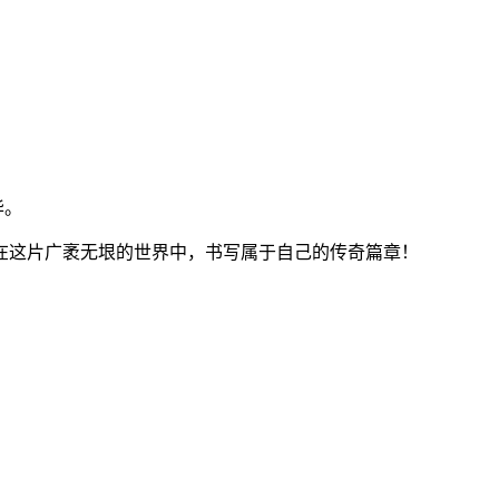
华。
在这片广袤无垠的世界中，书写属于自己的传奇篇章！