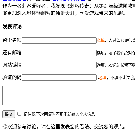
作为一名刺客爱好者，我发现《刺客传奇：从零到满级进阶攻
够更加深入地体验刺客的独步天涯，享受游戏带来的乐趣。
发表评论
留个名呗
必填
，人过留名 雁过
还有邮箱
选填，填了我们绝对
网站链接
选填，欢迎站长留下
验证的码
必填
，不填不让过哦
记住我,下次回复时不用重新输入个人信息
◎欢迎参与讨论，请在这里发表您的看法、交流您的观点。