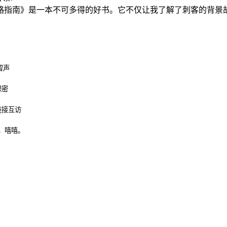
略指南》是一本不可多得的好书。它不仅让我了解了刺客的背景
留声
保密
链接互访
，嘻嘻。