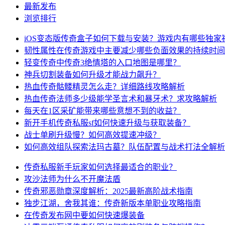
最新发布
浏览排行
iOS变态版传奇盒子如何下载与安装？游戏内有哪些独家
韧性属性在传奇游戏中主要减少哪些负面效果的持续时间
轻变传奇中传奇3绝情塔的入口地图是哪里？
神兵切割装备如何升级才能战力飙升？
热血传奇骷髅精灵怎么走？详细路线攻略解析
热血传奇法师多少级能学圣言术和暴牙术？求攻略解析
每天在1区采矿能带来哪些意想不到的收益？
新开手机传奇私服sf如何快速升级与获取装备？
战士单刷升级慢？如何高效提速冲级？
如何高效组队探索法玛古墓？队伍配置与战术打法全解析
传奇私服新手玩家如何选择最适合的职业？
攻沙法师为什么不开魔法盾
传奇邪恶勋章深度解析：2025最新高阶战术指南
独步江湖，舍我其谁：传奇新版本单职业攻略指南
在传奇发布网中要如何快速爆装备