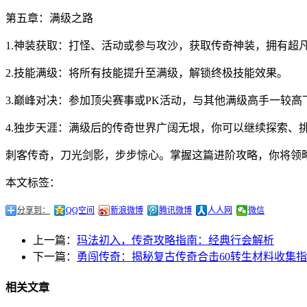
第五章：满级之路
1.神装获取：打怪、活动或参与攻沙，获取传奇神装，拥有超
2.技能满级：将所有技能提升至满级，解锁终极技能效果。
3.巅峰对决：参加顶尖赛事或PK活动，与其他满级高手一较
4.独步天涯：满级后的传奇世界广阔无垠，你可以继续探索、
刺客传奇，刀光剑影，步步惊心。掌握这篇进阶攻略，你将领
本文标签：
分享到：
QQ空间
新浪微博
腾讯微博
人人网
微信
上一篇：
玛法初入，传奇攻略指南：经典行会解析
下一篇：
勇闯传奇：揭秘复古传奇合击60转生材料收集
相关文章