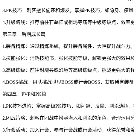
3.PK技巧：刺客擅长偷袭和爆发，掌握PK技巧，如隐身、疾
4.升级路线：推荐前往石墓阵或祖玛寺庙等中级练级点，效率
第三章：后期成长篇
1.装备精炼：通过精炼系统，提升装备属性，大幅提升战斗力
2.技能强化：消耗技能书，强化技能等级，解锁更强大的效果
3.高级练级：前往封魔谷或幻境等高级练级点，挑战更强大的
4.BOSS挑战：组队挑战世界BOSS或行会BOSS，获取稀有装
第四章：PVP和PK篇
1.PK技巧进阶：掌握高级PK技巧，如闪避、反隐、刺杀连招，
2.团战策略：刺客在团战中扮演潜入和刺杀的角色，合理运用
3.行会活动：加入行会，参与行会战或行会活动，获得荣誉和