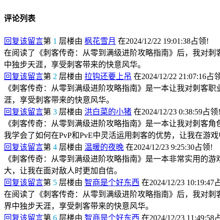
评论列表
回复该留言
第
1
层楼由
枫花雪月
在2024/12/22 19:01:38占领!
在阅读了《刺客传奇：从零到满级进阶攻略指南》后，我对刺
中独步天涯，享受刺客带来的快意风华。
回复该留言
第
2
层楼由
拉钩还要上吊
在2024/12/22 21:07:16占
《刺客传奇：从零到满级进阶攻略指南》是一本让我对刺客职
涯，享受刺客带来的快意风华。
回复该留言
第
3
层楼由
洪白菜的小猪
在2024/12/23 0:38:59占领
《刺客传奇：从零到满级进阶攻略指南》是一本让我对刺客角
我学会了如何在PvP和PvE中灵活运用刺客的优势，让我在游
回复该留言
第
4
层楼由
温暖的夜晚
在2024/12/23 9:25:30占领!
《刺客传奇：从零到满级进阶攻略指南》是一本非常实用的游
大，让我在面对敌人时更加自信。
回复该留言
第
5
层楼由
智商是个好东西
在2024/12/23 10:19:4
在阅读了《刺客传奇：从零到满级进阶攻略指南》后，我对刺
界中独步天涯，享受刺客带来的快意风华。
回复该留言
第
6
层楼由
智商是个好东西
在2024/12/23 11:49:5