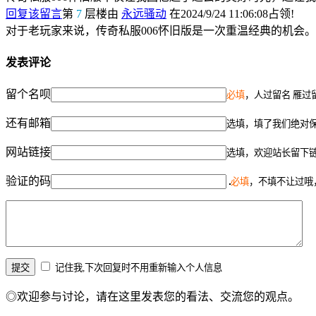
回复该留言
第
7
层楼由
永远骚动
在2024/9/24 11:06:08占领!
对于老玩家来说，传奇私服006怀旧版是一次重温经典的机会
发表评论
留个名呗
必填
，人过留名 雁过
还有邮箱
选填，填了我们绝对
网站链接
选填，欢迎站长留下
验证的码
必填
，不填不让过哦
记住我,下次回复时不用重新输入个人信息
◎欢迎参与讨论，请在这里发表您的看法、交流您的观点。