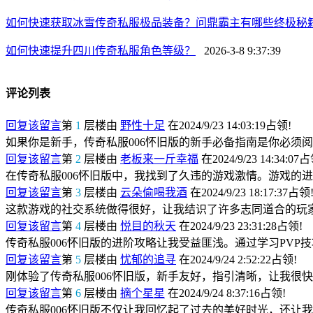
如何快速获取冰雪传奇私服极品装备？问鼎霸主有哪些终极秘
如何快速提升四川传奇私服角色等级？
2026-3-8 9:37:39
评论列表
回复该留言
第
1
层楼由
野性十足
在2024/9/23 14:03:19占领!
如果你是新手，传奇私服006怀旧版的新手必备指南是你必须
回复该留言
第
2
层楼由
老板来一斤幸福
在2024/9/23 14:34:07
在传奇私服006怀旧版中，我找到了久违的游戏激情。游戏的
回复该留言
第
3
层楼由
云朵偷喝我酒
在2024/9/23 18:17:37占领
这款游戏的社交系统做得很好，让我结识了许多志同道合的玩
回复该留言
第
4
层楼由
悦目的秋天
在2024/9/23 23:31:28占领!
传奇私服006怀旧版的进阶攻略让我受益匪浅。通过学习PV
回复该留言
第
5
层楼由
忧郁的追寻
在2024/9/24 2:52:22占领!
刚体验了传奇私服006怀旧版，新手友好，指引清晰，让我很
回复该留言
第
6
层楼由
摘个星星
在2024/9/24 8:37:16占领!
传奇私服006怀旧版不仅让我回忆起了过去的美好时光，还让