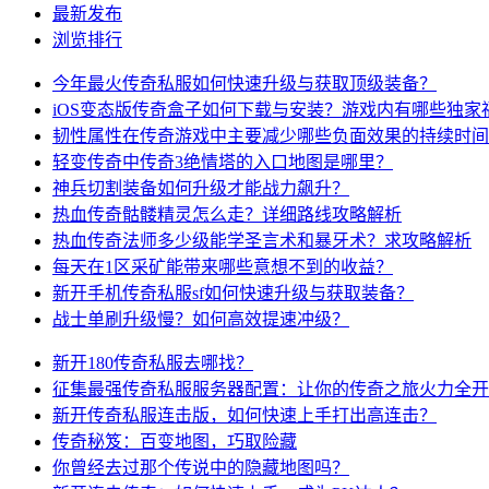
最新发布
浏览排行
今年最火传奇私服如何快速升级与获取顶级装备？
iOS变态版传奇盒子如何下载与安装？游戏内有哪些独家
韧性属性在传奇游戏中主要减少哪些负面效果的持续时间
轻变传奇中传奇3绝情塔的入口地图是哪里？
神兵切割装备如何升级才能战力飙升？
热血传奇骷髅精灵怎么走？详细路线攻略解析
热血传奇法师多少级能学圣言术和暴牙术？求攻略解析
每天在1区采矿能带来哪些意想不到的收益？
新开手机传奇私服sf如何快速升级与获取装备？
战士单刷升级慢？如何高效提速冲级？
新开180传奇私服去哪找？
征集最强传奇私服服务器配置：让你的传奇之旅火力全开
新开传奇私服连击版，如何快速上手打出高连击？
传奇秘笈：百变地图，巧取险藏
你曾经去过那个传说中的隐藏地图吗？