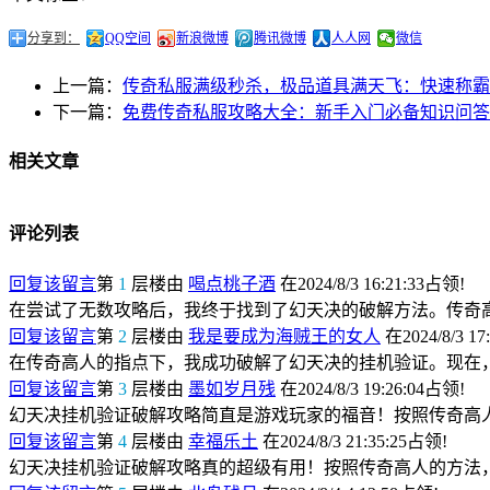
分享到：
QQ空间
新浪微博
腾讯微博
人人网
微信
上一篇：
传奇私服满级秒杀，极品道具满天飞：快速称霸
下一篇：
免费传奇私服攻略大全：新手入门必备知识问答
相关文章
评论列表
回复该留言
第
1
层楼由
喝点桃子酒
在2024/8/3 16:21:33占领!
在尝试了无数攻略后，我终于找到了幻天决的破解方法。传奇
回复该留言
第
2
层楼由
我是要成为海贼王的女人
在2024/8/3 17
在传奇高人的指点下，我成功破解了幻天决的挂机验证。现在
回复该留言
第
3
层楼由
墨如岁月残
在2024/8/3 19:26:04占领!
幻天决挂机验证破解攻略简直是游戏玩家的福音！按照传奇高
回复该留言
第
4
层楼由
幸福乐土
在2024/8/3 21:35:25占领!
幻天决挂机验证破解攻略真的超级有用！按照传奇高人的方法