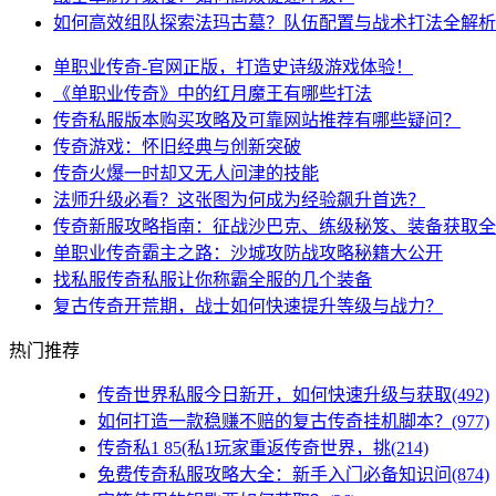
如何高效组队探索法玛古墓？队伍配置与战术打法全解析
单职业传奇-官网正版，打造史诗级游戏体验！
《单职业传奇》中的红月魔王有哪些打法
传奇私服版本购买攻略及可靠网站推荐有哪些疑问？
传奇游戏：怀旧经典与创新突破
传奇火爆一时却又无人问津的技能
法师升级必看？这张图为何成为经验飙升首选？
传奇新服攻略指南：征战沙巴克、练级秘笈、装备获取全
单职业传奇霸主之路：沙城攻防战攻略秘籍大公开
找私服传奇私服让你称霸全服的几个装备
复古传奇开荒期，战士如何快速提升等级与战力？
热门推荐
传奇世界私服今日新开，如何快速升级与获取(492)
如何打造一款稳赚不赔的复古传奇挂机脚本？(977)
传奇私1 85(私1玩家重返传奇世界，挑(214)
免费传奇私服攻略大全：新手入门必备知识问(874)