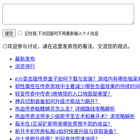
记住我,下次回复时不用重新输入个人信息
◎欢迎参与讨论，请在这里发表您的看法、交流您的观点。
最新发布
浏览排行
iOS变态版传奇盒子如何下载与安装？游戏内有哪些独家
韧性属性在传奇游戏中主要减少哪些负面效果的持续时间
轻变传奇中传奇3绝情塔的入口地图是哪里？
神兵切割装备如何升级才能战力飙升？
热血传奇骷髅精灵怎么走？详细路线攻略解析
热血传奇法师多少级能学圣言术和暴牙术？求攻略解析
每天在1区采矿能带来哪些意想不到的收益？
新开手机传奇私服sf如何快速升级与获取装备？
战士单刷升级慢？如何高效提速冲级？