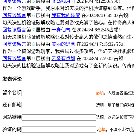
回复该留言
第
5
层楼由
北岛残月
在2024/8/4 4:12:58占领!
作为一个游戏新手，我原本对幻天决的挂机验证感到头疼。但
回复该留言
第
6
层楼由
我有我的装梦
在2024/8/4 6:45:03占领!
幻天决挂机验证破解攻略让我对游戏充满了信心。在传奇高人
回复该留言
第
7
层楼由
一身仙气
在2024/8/4 6:52:45占领!
幻天决挂机验证破解攻略让我对传奇高人的敬仰之情油然而生
回复该留言
第
8
层楼由
美丽的思念
在2024/8/4 7:15:32占领!
作为一个资深游戏玩家，我尝试过很多攻略，但幻天决挂机验
回复该留言
第
9
层楼由
云朵有点甜
在2024/8/4 7:59:02占领!
幻天决的挂机验证破解攻略让我对游戏有了全新的认识。传奇
发表评论
留个名呗
必填
，人过留名 雁过
还有邮箱
选填，填了我们绝对
网站链接
选填，欢迎站长留下
验证的码
必填
，不填不让过哦